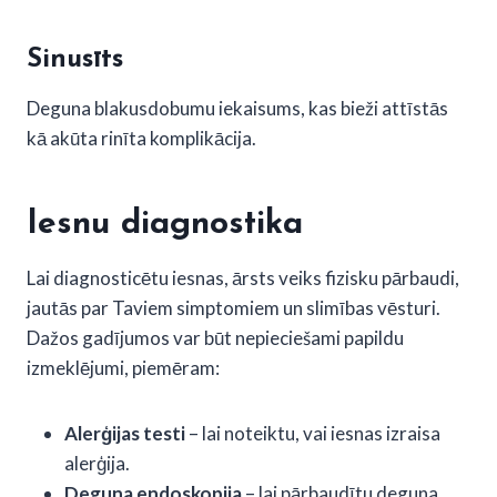
Sinusīts
Deguna blakusdobumu iekaisums, kas bieži attīstās
kā akūta rinīta komplikācija.
Iesnu diagnostika
Lai diagnosticētu iesnas, ārsts veiks fizisku pārbaudi,
jautās par Taviem simptomiem un slimības vēsturi.
Dažos gadījumos var būt nepieciešami papildu
izmeklējumi, piemēram:
Alerģijas testi
– lai noteiktu, vai iesnas izraisa
alerģija.
Deguna endoskopija
– lai pārbaudītu deguna