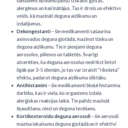
sālsūdens šķīdumu palīdz izskalot gļotas,
alergēnus un kairinātājus. Tas ir drošs un efektīvs
veids, kā mazināt deguna aizlikumu un
izdalījumus.
Dekongestanti
– šie medikamenti sašaurina
asinsvadus deguna gļotādā, mazinot tūsku un
deguna aizlikumu. Tie ir pieejami deguna
aerosolos, pilienos un tabletēs. Svarīgi
atcerēties, ka deguna aerosolus nedrīkst lietot
ilgāk par 3-5 dienām, jo tas var izraisīt “rikošeta”
efektu, padarot deguna aizlikumu sliktāku.
Antihistamīni
– šie medikamenti bloķē histamīna
darbību, kas ir viela, ko organisms izdala
alerģiskas reakcijas laikā. Tie palīdz mazināt
šķaudīšanu, niezi un deguna tecēšanu.
Kortikosteroīdu deguna aerosoli
– šie aerosoli
mazina iekaisumu deguna gļotādā un ir efektīvi