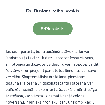
Dr. Ruslans Mihailovskis
E-Pieraksts
Iesnas ir parasts, bet traucējošs stāvoklis, ko var
izraisīt plašs faktoru klāsts. Izprotot iesnu cēloņus,
simptomus un dažādos veidus, Tu vari labāk pārvaldīt
šo stāvokli un pieņemt pamatotus lēmumus par savu
veselību. Simptomātiska ārstēšana, piemēram,
deguna skalošana un dekongestantu lietošana, var
palīdzēt mazināt diskomfortu. Savukārt mērķtiecīga
ārstēšana, kas vērsta uz pamatā esošā cēloņa
novēršanu, ir būtiska hronisku iesnu un komplikāciju