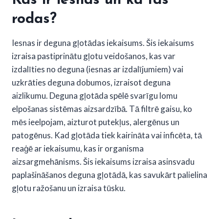
Kas ir iesnas un kā tās
rodas?
Iesnas ir deguna gļotādas iekaisums. Šis iekaisums
izraisa pastiprinātu gļotu veidošanos, kas var
izdalīties no deguna (iesnas ar izdalījumiem) vai
uzkrāties deguna dobumos, izraisot deguna
aizlikumu. Deguna gļotāda spēlē svarīgu lomu
elpošanas sistēmas aizsardzībā. Tā filtrē gaisu, ko
mēs ieelpojam, aizturot putekļus, alergēnus un
patogēnus. Kad gļotāda tiek kairināta vai inficēta, tā
reaģē ar iekaisumu, kas ir organisma
aizsargmehānisms. Šis iekaisums izraisa asinsvadu
paplašināšanos deguna gļotādā, kas savukārt palielina
gļotu ražošanu un izraisa tūsku.