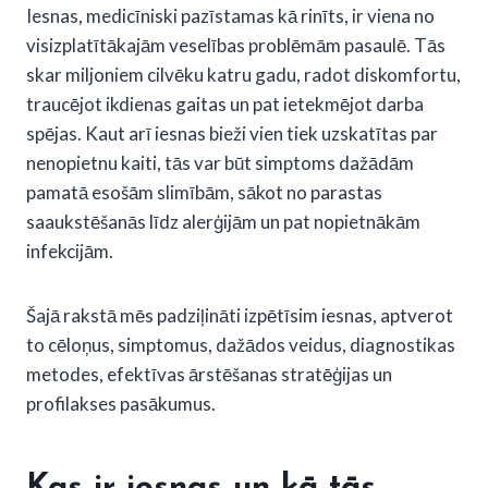
Iesnas, medicīniski pazīstamas kā rinīts, ir viena no
visizplatītākajām veselības problēmām pasaulē. Tās
skar miljoniem cilvēku katru gadu, radot diskomfortu,
traucējot ikdienas gaitas un pat ietekmējot darba
spējas. Kaut arī iesnas bieži vien tiek uzskatītas par
nenopietnu kaiti, tās var būt simptoms dažādām
pamatā esošām slimībām, sākot no parastas
saaukstēšanās līdz alerģijām un pat nopietnākām
infekcijām.
Šajā rakstā mēs padziļināti izpētīsim iesnas, aptverot
to cēloņus, simptomus, dažādos veidus, diagnostikas
metodes, efektīvas ārstēšanas stratēģijas un
profilakses pasākumus.