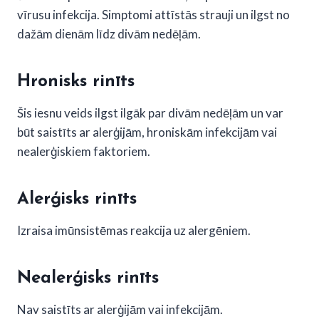
vīrusu infekcija. Simptomi attīstās strauji un ilgst no
dažām dienām līdz divām nedēļām.
Hronisks rinīts
Šis iesnu veids ilgst ilgāk par divām nedēļām un var
būt saistīts ar alerģijām, hroniskām infekcijām vai
nealerģiskiem faktoriem.
Alerģisks rinīts
Izraisa imūnsistēmas reakcija uz alergēniem.
Nealerģisks rinīts
Nav saistīts ar alerģijām vai infekcijām.