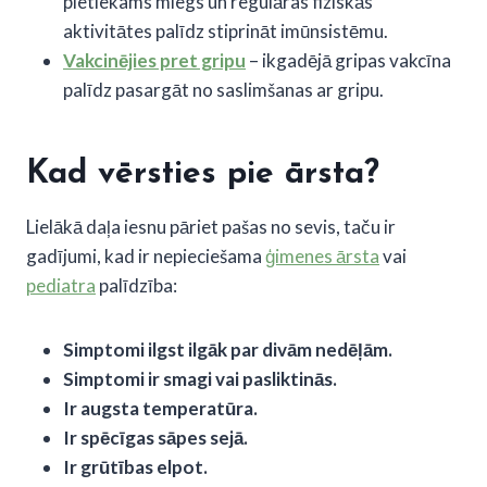
pietiekams miegs un regulāras fiziskās
aktivitātes palīdz stiprināt imūnsistēmu.
Vakcinējies pret gripu
– ikgadējā gripas vakcīna
palīdz pasargāt no saslimšanas ar gripu.
Kad vērsties pie ārsta?
Lielākā daļa iesnu pāriet pašas no sevis, taču ir
gadījumi, kad ir nepieciešama
ģimenes ārsta
vai
pediatra
palīdzība:
Simptomi ilgst ilgāk par divām nedēļām.
Simptomi ir smagi vai pasliktinās.
Ir augsta temperatūra.
Ir spēcīgas sāpes sejā.
Ir grūtības elpot.