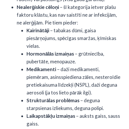
Nealerģiskie cēloņi
– šī kategorija ietver plašu
faktoru klāstu, kas nav saistīti ne ar infekcijām,
ne alerģijām. Pie tiem pieder:
Kairinātāji
– tabakas dūmi, gaisa
piesārņojums, spēcīgas smaržas, ķīmiskas
vielas.
Hormonālās izmaiņas
– grūtniecība,
pubertāte, menopauze.
Medikamenti
– daži medikamenti,
piemēram, asinsspiediena zāles, nesteroīdie
pretiekaisuma līdzekļi (NSPL), daži deguna
aerosoli (ja tos lieto pārāk ilgi).
Strukturālas problēmas
– deguna
starpsienas izliekums, deguna polipi.
Laikapstākļu izmaiņas
– auksts gaiss, sauss
gaiss.