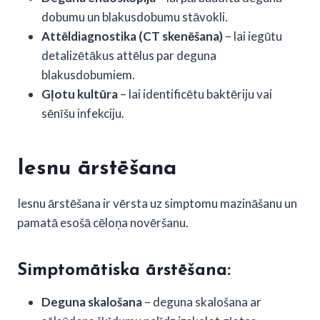
dobumu un blakusdobumu stāvokli.
Attēldiagnostika (CT skenēšana)
– lai iegūtu
detalizētākus attēlus par deguna
blakusdobumiem.
Gļotu kultūra
– lai identificētu baktēriju vai
sēnīšu infekciju.
Iesnu ārstēšana
Iesnu ārstēšana ir vērsta uz simptomu mazināšanu un
pamatā esošā cēloņa novēršanu.
Simptomātiska ārstēšana:
Deguna skalošana
– deguna skalošana ar