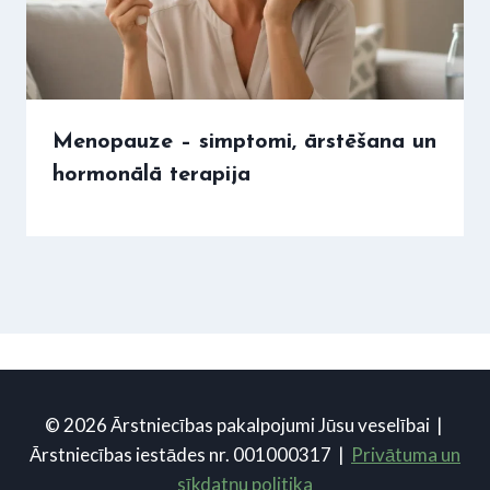
Menopauze – simptomi, ārstēšana un
hormonālā terapija
© 2026 Ārstniecības pakalpojumi Jūsu veselībai |
Ārstniecības iestādes nr. 001000317 |
Privātuma un
sīkdatņu politika