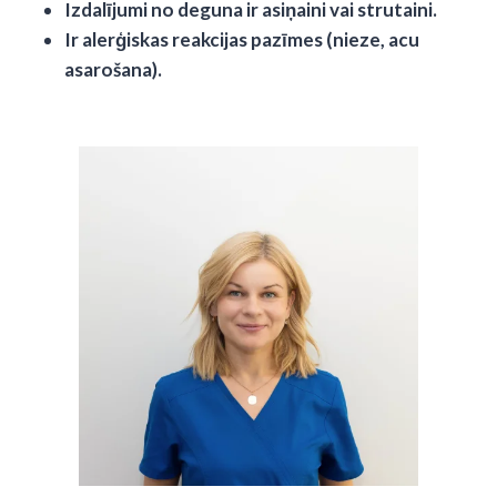
Izdalījumi no deguna ir asiņaini vai strutaini.
Ir alerģiskas reakcijas pazīmes (nieze, acu
asarošana).