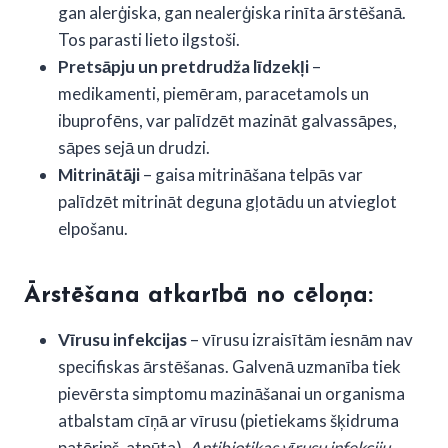
gan alerģiska, gan nealerģiska rinīta ārstēšanā.
Tos parasti lieto ilgstoši.
Pretsāpju un pretdrudža līdzekļi
–
medikamenti, piemēram, paracetamols un
ibuprofēns, var palīdzēt mazināt galvassāpes,
sāpes sejā un drudzi.
Mitrinātāji
– gaisa mitrināšana telpās var
palīdzēt mitrināt deguna gļotādu un atvieglot
elpošanu.
Ārstēšana atkarībā no cēloņa:
Vīrusu infekcijas
– vīrusu izraisītām iesnām nav
specifiskas ārstēšanas. Galvenā uzmanība tiek
pievērsta simptomu mazināšanai un organisma
atbalstam cīņā ar vīrusu (pietiekams šķidruma
patēriņš, atpūta).
Antibiotikas vīrusu infekciju