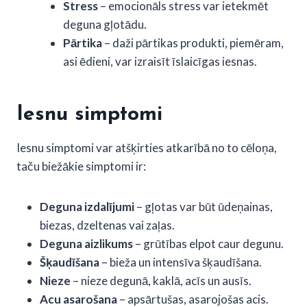
Stress
– emocionāls stress var ietekmēt
deguna gļotādu.
Pārtika
– daži pārtikas produkti, piemēram,
asi ēdieni, var izraisīt īslaicīgas iesnas.
Iesnu simptomi
Iesnu simptomi var atšķirties atkarībā no to cēloņa,
taču biežākie simptomi ir:
Deguna izdalījumi
– gļotas var būt ūdeņainas,
biezas, dzeltenas vai zaļas.
Deguna aizlikums
– grūtības elpot caur degunu.
Šķaudīšana
– bieža un intensīva šķaudīšana.
Nieze
– nieze degunā, kaklā, acīs un ausīs.
Acu asarošana
– apsārtušas, asarojošas acis.