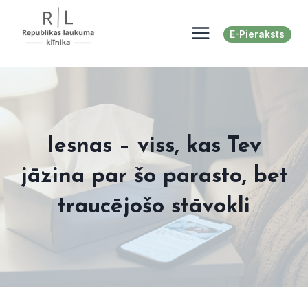
Skip
to
E-Pieraksts
content
Iesnas – viss, kas Tev
jāzina par šo parasto, bet
traucējošo stāvokli