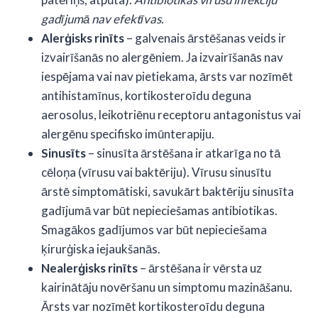
gadījumā nav efektīvas.
Alerģisks rinīts
– galvenais ārstēšanas veids ir
izvairīšanās no alergēniem. Ja izvairīšanās nav
iespējama vai nav pietiekama, ārsts var nozīmēt
antihistamīnus, kortikosteroīdu deguna
aerosolus, leikotriēnu receptoru antagonistus vai
alergēnu specifisko imūnterapiju.
Sinusīts
– sinusīta ārstēšana ir atkarīga no tā
cēloņa (vīrusu vai baktēriju). Vīrusu sinusītu
ārstē simptomātiski, savukārt baktēriju sinusīta
gadījumā var būt nepieciešamas antibiotikas.
Smagākos gadījumos var būt nepieciešama
ķirurģiska iejaukšanās.
Nealerģisks rinīts
– ārstēšana ir vērsta uz
kairinātāju novēršanu un simptomu mazināšanu.
Ārsts var nozīmēt kortikosteroīdu deguna