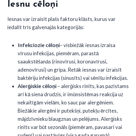
Iesnu cēloņi
Iesnas var izraisīt plašs faktoru klāsts, kurus var
iedalīt trīs galvenajās kategorijās:
Infekciozie cēloņi
– visbiežāk iesnas izraisa
vīrusu infekcijas, piemēram, parastā
saaukstēšanās (rinovīrusi, koronavīrusi,
adenovīrusi) un gripa. Retāk iesnas var izraisīt
baktēriju infekcijas (sinusīts) vai sēnīšu infekcijas.
Alerģiskie cēloņi
– alerģisks rinīts, kas pazīstams
arī kā siena drudzis, ir imūnsistēmas reakcija uz
nekaitīgām vielām, ko sauc par alergēniem.
Biežākie alergēni ir putekšņi, putekļu ērcītes,
mājdzīvnieku blaugznas un pelējums. Alerģisks
rinīts var būt sezonāls (piemēram, pavasarī vai
rudenī) vai pastāvīgs (visa gada garumā).