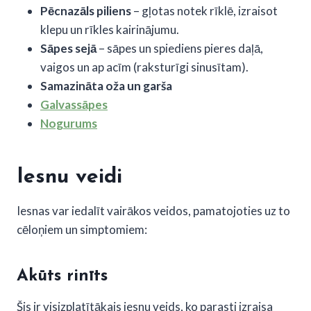
Pēcnazāls piliens
– gļotas notek rīklē, izraisot
klepu un rīkles kairinājumu.
Sāpes sejā
– sāpes un spiediens pieres daļā,
vaigos un ap acīm (raksturīgi sinusītam).
Samazināta oža un garša
Galvassāpes
Nogurums
Iesnu veidi
Iesnas var iedalīt vairākos veidos, pamatojoties uz to
cēloņiem un simptomiem:
Akūts rinīts
Šis ir visizplatītākais iesnu veids, ko parasti izraisa