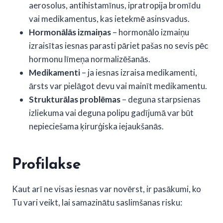
aerosolus, antihistamīnus, ipratropija bromīdu
vai medikamentus, kas ietekmē asinsvadus.
Hormonālās izmaiņas
– hormonālo izmaiņu
izraisītas iesnas parasti pāriet pašas no sevis pēc
hormonu līmeņa normalizēšanās.
Medikamenti
– ja iesnas izraisa medikamenti,
ārsts var pielāgot devu vai mainīt medikamentu.
Strukturālas problēmas
– deguna starpsienas
izliekuma vai deguna polipu gadījumā var būt
nepieciešama ķirurģiska iejaukšanās.
Profilakse
Kaut arī ne visas iesnas var novērst, ir pasākumi, ko
Tu vari veikt, lai samazinātu saslimšanas risku: