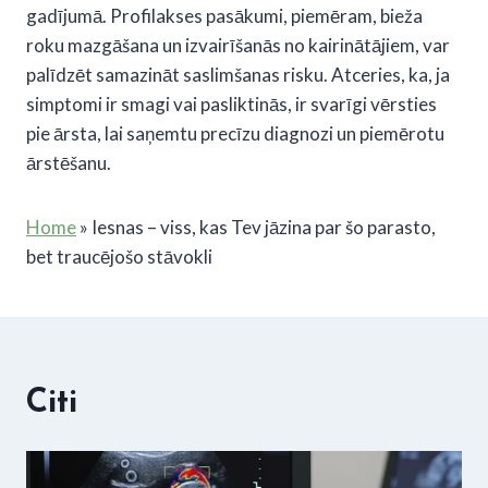
gadījumā. Profilakses pasākumi, piemēram, bieža
roku mazgāšana un izvairīšanās no kairinātājiem, var
palīdzēt samazināt saslimšanas risku. Atceries, ka, ja
simptomi ir smagi vai pasliktinās, ir svarīgi vērsties
pie ārsta, lai saņemtu precīzu diagnozi un piemērotu
ārstēšanu.
Home
»
Iesnas – viss, kas Tev jāzina par šo parasto,
bet traucējošo stāvokli
Citi