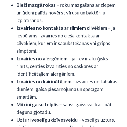
Bieži mazgā rokas
– roku mazgāšana ar ziepēm
un ūdeni palīdz novērst vīrusu un baktēriju
izplatīšanos.
Izvairies no kontakta ar slimiem cilvēkiem
– ja
iespējams, izvairies no cieša kontakta ar
cilvēkiem, kuriem ir saaukstēšanās vai gripas
simptomi.
Izvairies no alergēniem
– ja Tev ir alerģisks
rinīts, centies izvairīties no saskares ar
identificētajiem alergēniem.
Izvairies no kairinātājiem
– izvairies no tabakas
dūmiem, gaisa piesārņojuma un spēcīgām
smaržām.
Mitrini gaisu telpās
– sauss gaiss var kairināt
deguna gļotādu.
Uzturi veselīgu dzīvesveidu
– veselīgs uzturs,