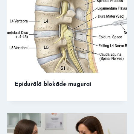
Epidurālā blokāde mugurai