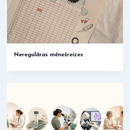
Neregulāras mēnešreizes