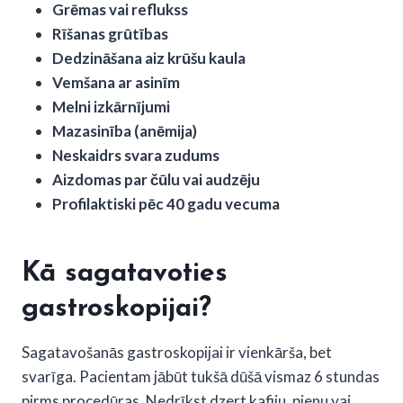
Grēmas vai reflukss
Rīšanas grūtības
Dedzināšana aiz krūšu kaula
Vemšana ar asinīm
Melni izkārnījumi
Mazasinība (anēmija)
Neskaidrs svara zudums
Aizdomas par čūlu vai audzēju
Profilaktiski pēc 40 gadu vecuma
Kā sagatavoties
gastroskopijai?
Sagatavošanās gastroskopijai ir vienkārša, bet
svarīga. Pacientam jābūt tukšā dūšā vismaz 6 stundas
pirms procedūras. Nedrīkst dzert kafiju, pienu vai