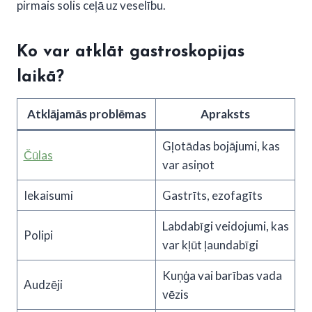
pirmais solis ceļā uz veselību.
Ko var atklāt gastroskopijas
laikā?
Atklājamās problēmas
Apraksts
Gļotādas bojājumi, kas
Čūlas
var asiņot
Iekaisumi
Gastrīts, ezofagīts
Labdabīgi veidojumi, kas
Polipi
var kļūt ļaundabīgi
Kuņģa vai barības vada
Audzēji
vēzis