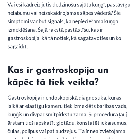
Vai esi kādreiz jutis dedzinošu sajūtu kuņģī, pastāvīgu
nelabumu vai neizskaidrojamas sāpes vēderā? Šie
simptomi var būt signāls, ka nepieciešama kuņģa
izmeklēšana. Šajā rakstā pastāstīšu, kas ir
gastroskopija, kā tā notiek, kā sagatavoties un ko
sagaidīt.
Kas ir gastroskopija un
kāpēc tā tiek veikta?
Gastroskopija ir endoskopiskā diagnostika, kuras
laikā ar elastīgu kameru tiek izmeklēts barības vads,
kuņģis un divpadsmitpirkstu zarna. Šī procedūra ļauj
ārstam tieši apskatīt gļotādu, konstatēt iekaisumus,
čūlas, polipus vai pat audzējus. Tā ir neaizvietojama