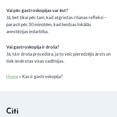
Vai pēc gastroskopijas var ēst?
Jā, bet tikai pēc tam, kad atgriežas rīšanas refleksi –
parasti pēc 30 minūtēm, kad beidzas lokālās
anestēzijas iedarbība.
Vai gastroskopija ir droša?
Jā, tā ir droša procedūra, ja to veic pieredzējis ārsts un
tiek ievērotas visas vadlīnijas.
Home
»
Kas ir gastroskopija?
Citi