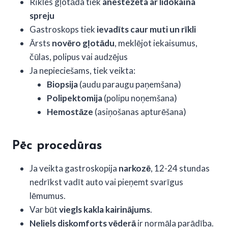
Rīkles gļotāda tiek
anestezēta ar lidokaīna
spreju
Gastroskops tiek
ievadīts caur muti un rīkli
Ārsts
novēro gļotādu
, meklējot iekaisumus,
čūlas, polipus vai audzējus
Ja nepieciešams, tiek veikta:
Biopsija
(audu paraugu paņemšana)
Polipektomija
(polipu noņemšana)
Hemostāze
(asiņošanas apturēšana)
Pēc procedūras
Ja veikta gastroskopija
narkozē
, 12-24 stundas
nedrīkst vadīt auto vai pieņemt svarīgus
lēmumus.
Var būt
viegls kakla kairinājums
.
Neliels diskomforts vēderā
ir normāla parādība.