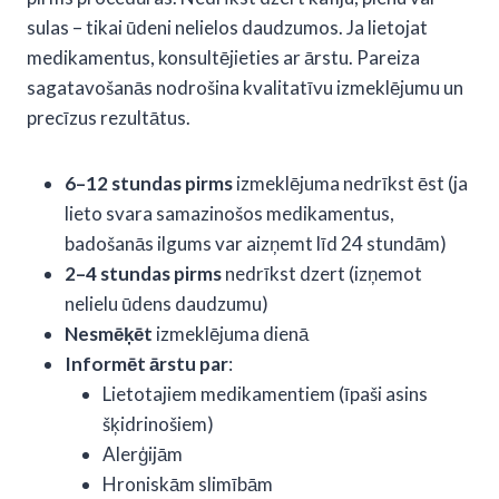
sulas – tikai ūdeni nelielos daudzumos. Ja lietojat
medikamentus, konsultējieties ar ārstu. Pareiza
sagatavošanās nodrošina kvalitatīvu izmeklējumu un
precīzus rezultātus.
6–12 stundas pirms
izmeklējuma nedrīkst ēst (ja
lieto svara samazinošos medikamentus,
badošanās ilgums var aizņemt līd 24 stundām)
2–4 stundas pirms
nedrīkst dzert (izņemot
nelielu ūdens daudzumu)
Nesmēķēt
izmeklējuma dienā
Informēt ārstu par
:
Lietotajiem medikamentiem (īpaši asins
šķidrinošiem)
Alerģijām
Hroniskām slimībām