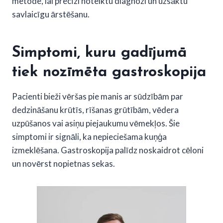
metode, lai precīzi noteiktu diagnozi un uzsāktu
savlaicīgu ārstēšanu.
Simptomi, kuru gadījumā
tiek nozīmēta gastroskopija
Pacienti bieži vēršas pie manis ar sūdzībām par
dedzināšanu krūtīs, rīšanas grūtībām, vēdera
uzpūšanos vai asiņu piejaukumu vēmekļos. Šie
simptomi ir signāli, ka nepieciešama kuņģa
izmeklēšana. Gastroskopija palīdz noskaidrot cēloni
un novērst nopietnas sekas.