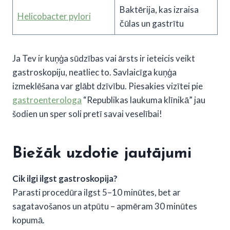
Baktērija, kas izraisa
Helicobacter pylori
čūlas un gastrītu
Ja Tev ir kuņģa sūdzības vai ārsts ir ieteicis veikt
gastroskopiju, neatliec to. Savlaicīga kuņģa
izmeklēšana var glābt dzīvību. Piesakies vizītei pie
gastroenterologa
“Republikas laukuma klīnikā” jau
šodien un sper soli pretī savai veselībai!
Biežāk uzdotie jautājumi
Cik ilgi ilgst gastroskopija?
Parasti procedūra ilgst 5–10 minūtes, bet ar
sagatavošanos un atpūtu – apmēram 30 minūtes
kopumā.