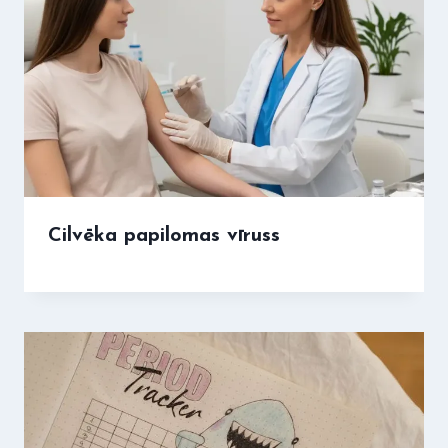
Cilvēka papilomas vīruss