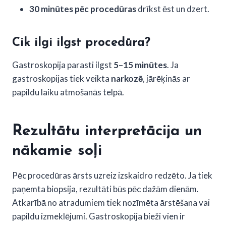
30 minūtes pēc procedūras
drīkst ēst un dzert.
Cik ilgi ilgst procedūra?
Gastroskopija parasti ilgst
5–15 minūtes
. Ja
gastroskopijas tiek veikta
narkozē
, jārēķinās ar
papildu laiku atmošanās telpā.
Rezultātu interpretācija un
nākamie soļi
Pēc procedūras ārsts uzreiz izskaidro redzēto. Ja tiek
paņemta biopsija, rezultāti būs pēc dažām dienām.
Atkarībā no atradumiem tiek nozīmēta ārstēšana vai
papildu izmeklējumi. Gastroskopija bieži vien ir