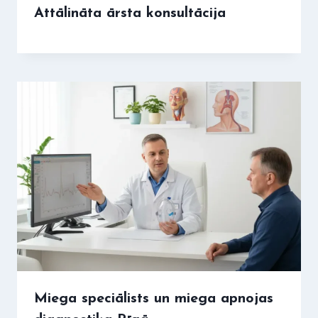
Attālināta ārsta konsultācija
Miega speciālists un miega apnojas