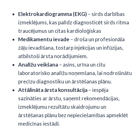
Elektrokardiogramma (EKG)
– sirds darbības
izmeklējums, kas palīdz diagnosticēt sirds ritma
traucējumus un citas kardioloģiskas
Medikamentu ievade
– droša un profesionāla
zāļu ievadīšana, tostarp injekcijas un infūzijas,
atbilstoši ārsta norādījumiem.
Analīžu veikšana
– asins, urīna un citu
laboratorisko analīžu noņemšana, lai nodrošinātu
precīzu diagnostiku un ārstēšanas plānu.
Attālināta ārsta konsultācija
– iespēja
sazināties ar ārstu, saņemt rekomendācijas,
izmeklējumu rezultātu skaidrojumu un
ārstēšanas plānu bez nepieciešamības apmeklēt
medicīnas iestādi.