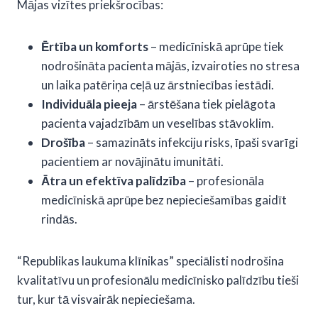
Mājas vizītes priekšrocības:
Ērtība un komforts
– medicīniskā aprūpe tiek
nodrošināta pacienta mājās, izvairoties no stresa
un laika patēriņa ceļā uz ārstniecības iestādi.
Individuāla pieeja
– ārstēšana tiek pielāgota
pacienta vajadzībām un veselības stāvoklim.
Drošība
– samazināts infekciju risks, īpaši svarīgi
pacientiem ar novājinātu imunitāti.
Ātra un efektīva palīdzība
– profesionāla
medicīniskā aprūpe bez nepieciešamības gaidīt
rindās.
“Republikas laukuma klīnikas” speciālisti nodrošina
kvalitatīvu un profesionālu medicīnisko palīdzību tieši
tur, kur tā visvairāk nepieciešama.