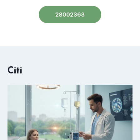
28002363
Citi