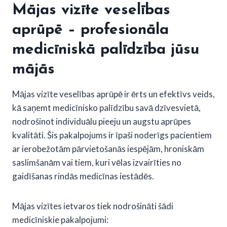
Mājas vizīte veselības
aprūpē – profesionāla
medicīniskā palīdzība jūsu
mājās
Mājas vizīte veselības aprūpē ir ērts un efektīvs veids,
kā saņemt medicīnisko palīdzību savā dzīvesvietā,
nodrošinot individuālu pieeju un augstu aprūpes
kvalitāti. Šis pakalpojums ir īpaši noderīgs pacientiem
ar ierobežotām pārvietošanās iespējām, hroniskām
saslimšanām vai tiem, kuri vēlas izvairīties no
gaidīšanas rindās medicīnas iestādēs.
Mājas vizītes ietvaros tiek nodrošināti šādi
medicīniskie pakalpojumi: