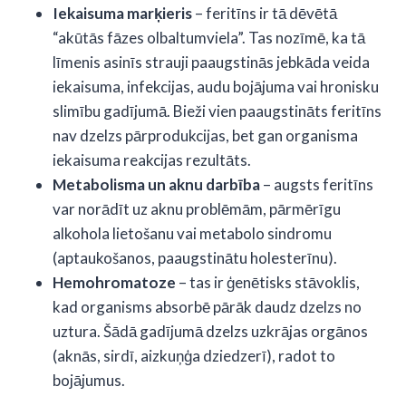
Iekaisuma marķieris
– feritīns ir tā dēvētā
“akūtās fāzes olbaltumviela”. Tas nozīmē, ka tā
līmenis asinīs strauji paaugstinās jebkāda veida
iekaisuma, infekcijas, audu bojājuma vai hronisku
slimību gadījumā. Bieži vien paaugstināts feritīns
nav dzelzs pārprodukcijas, bet gan organisma
iekaisuma reakcijas rezultāts.
Metabolisma un aknu darbība
– augsts feritīns
var norādīt uz aknu problēmām, pārmērīgu
alkohola lietošanu vai metabolo sindromu
(aptaukošanos, paaugstinātu holesterīnu).
Hemohromatoze
– tas ir ģenētisks stāvoklis,
kad organisms absorbē pārāk daudz dzelzs no
uztura. Šādā gadījumā dzelzs uzkrājas orgānos
(aknās, sirdī, aizkuņģa dziedzerī), radot to
bojājumus.