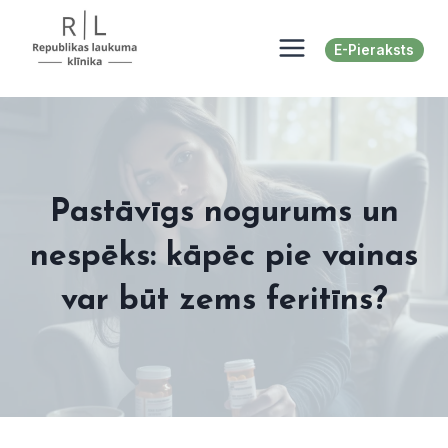
Skip
to
E-Pieraksts
content
Pastāvīgs nogurums un
nespēks: kāpēc pie vainas
var būt zems feritīns?