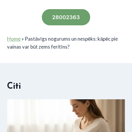
28002363
Home
»
Pastāvīgs nogurums un nespēks: kāpēc pie
vainas var būt zems feritīns?
Citi