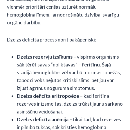
vienmēr prioritāri cenšas uzturēt normālu
hemoglobīna līmeni, lai nodrošinātu dzīvībai svarīgu
orgānu darbību.
Dzelzs deficīta process norit pakāpeniski:
Dzelzs rezervju izsīkums
– vispirms organisms
sāk tērēt savas “noliktavas” –
feritīnu
. Šajā
stadijā hemoglobīns vēl var būt normas robežās,
tāpēc cilvēks nejūtas kritiski slims, bet jau var
izjust agrīnus noguruma simptomus.
Dzelzs deficīta eritropoēze
– kad feritīna
rezerves ir izsmeltas, dzelzs trūkst jaunu sarkano
asinsšūnu veidošanai.
Dzelzs deficīta anēmija
– tikai tad, kad rezerves
ir pilnībā tukšas, sāk kristies hemoglobīna