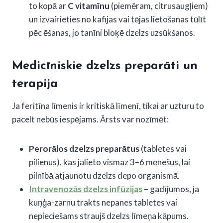
to kopā ar
C vitamīnu
(piemēram, citrusaugļiem)
un izvairieties no kafijas vai tējas lietošanas tūlīt
pēc ēšanas, jo tanīni bloķē dzelzs uzsūkšanos.
Medicīniskie dzelzs preparāti un
terapija
Ja feritīna līmenis ir kritiskā līmenī, tikai ar uzturu to
pacelt nebūs iespējams. Ārsts var nozīmēt:
Perorālos dzelzs preparātus
(tabletes vai
pilienus), kas jālieto vismaz 3–6 mēnešus, lai
pilnībā atjaunotu dzelzs depo organismā.
Intravenozās dzelzs infūzijas
– gadījumos, ja
kuņģa-zarnu trakts nepanes tabletes vai
nepieciešams straujš dzelzs līmeņa kāpums.