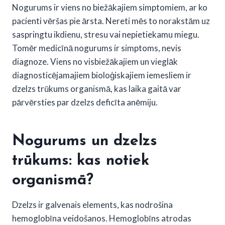
Nogurums ir viens no biežākajiem simptomiem, ar ko
pacienti vēršas pie ārsta. Nereti mēs to norakstām uz
saspringtu ikdienu, stresu vai nepietiekamu miegu.
Tomēr medicīnā nogurums ir simptoms, nevis
diagnoze. Viens no visbiežākajiem un vieglāk
diagnosticējamajiem bioloģiskajiem iemesliem ir
dzelzs trūkums organismā, kas laika gaitā var
pārvērsties par dzelzs deficīta anēmiju.
Nogurums un dzelzs
trūkums: kas notiek
organismā?
Dzelzs ir galvenais elements, kas nodrošina
hemoglobīna veidošanos. Hemoglobīns atrodas