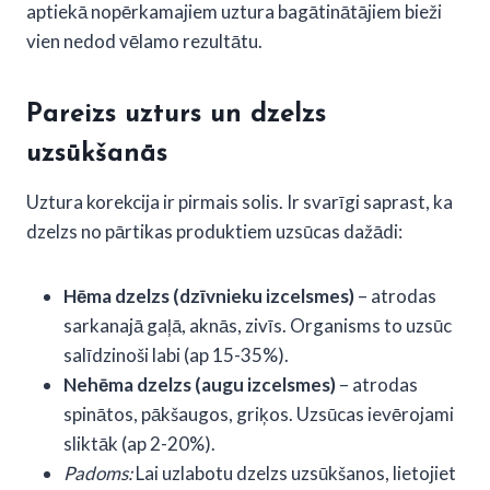
aptiekā nopērkamajiem uztura bagātinātājiem bieži
vien nedod vēlamo rezultātu.
Pareizs uzturs un dzelzs
uzsūkšanās
Uztura korekcija ir pirmais solis. Ir svarīgi saprast, ka
dzelzs no pārtikas produktiem uzsūcas dažādi:
Hēma dzelzs (dzīvnieku izcelsmes)
– atrodas
sarkanajā gaļā, aknās, zivīs. Organisms to uzsūc
salīdzinoši labi (ap 15-35%).
Nehēma dzelzs (augu izcelsmes)
– atrodas
spinātos, pākšaugos, griķos. Uzsūcas ievērojami
sliktāk (ap 2-20%).
Padoms:
Lai uzlabotu dzelzs uzsūkšanos, lietojiet