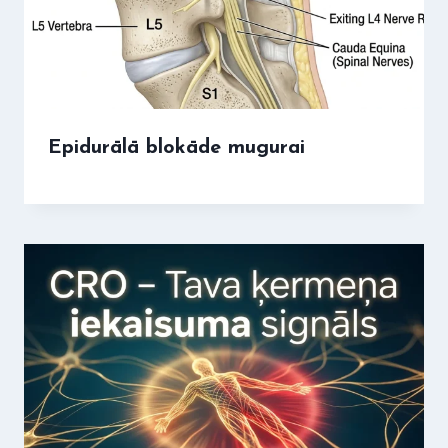
Epidurālā blokāde mugurai