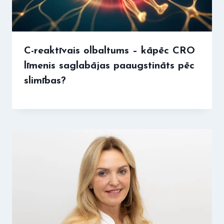
C-reaktīvais olbaltums – kāpēc CRO
līmenis saglabājas paaugstināts pēc
slimības?