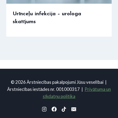
Urīnceļu infekcija – urologa
skatījums
© 2026 Ārstniecības pakalpojumi Jūsu veselībai |
Ārstniecības iestādes nr. 001000317 |
Privātuma un
sīkdatņu politika