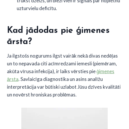
trūkst dzelzs, un bieži vien ir signāls par nopietnu
uzturvielu deficītu.
Kad jādodas pie ģimenes
ārsta?
Ja ilgstošs nogurums ilgst vairāk nekā divas nedēļas
un to nepavada citi acīmredzami iemesli (piemēram,
akūta vīrusa infekcija), ir laiks vērsties pie
ģimenes
ārsta
. Savlaicīga diagnostika un asins analīžu
interpretācija var būtiski uzlabot Jūsu dzīves kvalitāti
un novērst hroniskas problēmas.