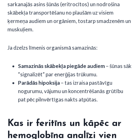
sarkanajās asins šūnās (eritrocītos) un nodrošina
skābekļa transportēšanu no plaušām uz visiem
ķermeņa audiem un orgāniem, tostarp smadzenēm un
muskuļiem.
Ja dzelzs līmenis organismā samazinās:
Samazinās skābekļa piegāde audiem
– šūnas sāk
“signalizēt” par enerģijas trūkumu.
Parādās hipoksija
– tas izraisa pastāvīgu
nogurumu, vājumu un koncentrēšanās grūtību
pat pēc pilnvērtīgas nakts atpūtas.
Kas ir feritīns un kāpēc ar
hemoglobīna analīzi vien