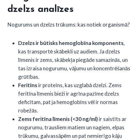
dzelzs analīzes
Nogurums un dzelzs trūkums: kas notiek organismā?
Dzelzs ir būtisks hemoglobīna komponents
,
kas transportē skābekli uz audiem. Ja dzelzs
līmenis ir zems, skābekļa piegāde samazinās, un
tas izraisa nogurumu, vājumu un koncentrēšanās
grūtības.
Feritīns
ir proteīns, kas uzglabā dzelzi. Zems
feritīna līmenis bieži ir agrīna pazīme dzelzs
deficītam, pat ja hemoglobīns vēl ir normas
robežās.
Zems feritīna līmenis (<30 ng/ml)
ir saistīts ar
nogurumu, trausliem matiem un nagiem, elpas
trūkumu, galvassāpēm un pat nemierīgo kāju