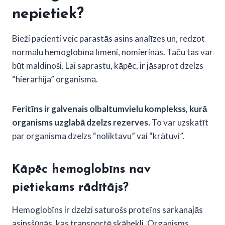
nepietiek?
Bieži pacienti veic parastās asins analīzes un, redzot
normālu hemoglobīna līmeni, nomierinās. Taču tas var
būt maldinoši. Lai saprastu, kāpēc, ir jāsaprot dzelzs
“hierarhija” organismā.
Feritīns ir galvenais olbaltumvielu komplekss, kurā
organisms uzglabā dzelzs rezerves.
To var uzskatīt
par organisma dzelzs “noliktavu” vai “krātuvi”.
Kāpēc hemoglobīns nav
pietiekams rādītājs?
Hemoglobīns ir dzelzi saturošs proteīns sarkanajās
asinsšūnās, kas transportē skābekli. Organisms