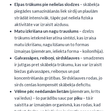
Elpas trūkums pie nelielas slodzes
– skābekļa
piegādes samazināšanās liek sirdij un plaušām
strādāt intensīvāk, tāpēc pat neliela fiziska
aktivitāte var izraisīt aizdusu.
Matu izkrišana un nagu trauslums
– dzelzs
trūkums ietekmē keratīna sintēzi, kas izraisa
matu izkrišanu, nagu lūšanu un to formas
izmaiņas (piemēram, ieliekta forma – koilonīhija).
Galvassāpes, reiboņi, sirdsklauves
– smadzenes
ir jutīgas pret skābekļa trūkumu, kas var izraisīt
biežas galvassāpes, reiboņus un pat
koncentrēšanās grūtības. Sirdsklauves rodas, jo
sirds cenšas kompensēt skābekļa deficītu.
Vēlme pēc neēdamām lietām
(piemēram, krīts
vai ledus) – šo parādību sauc par
piku
– tā ir
saistīta ar izmaiņām organismā, kas rodas, kad