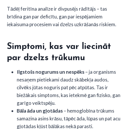
Tādēļ feritīna analīze ir divpusējs rādītājs – tas
brīdina gan par deficītu, gan par iespējamiem
iekaisuma procesiem vai dzelzs uzkrāšanās riskiem.
Simptomi, kas var liecināt
par dzelzs trūkumu
Ilgstošs nogurums un nespēks
– ja organisms
nesaņem pietiekami daudz skābekļa audos,
cilvēks jūtas noguris pat pēc atpūtas. Tas ir
biežākais simptoms, kas ietekmē gan fizisko, gan
garīgo veiktspēju.
Bāla āda un gļotādas
– hemoglobīna trūkums
samazina asins krāsu, tāpēc āda, lūpas un pat acu
gļotādas kļūst bālākas nekā parasti.