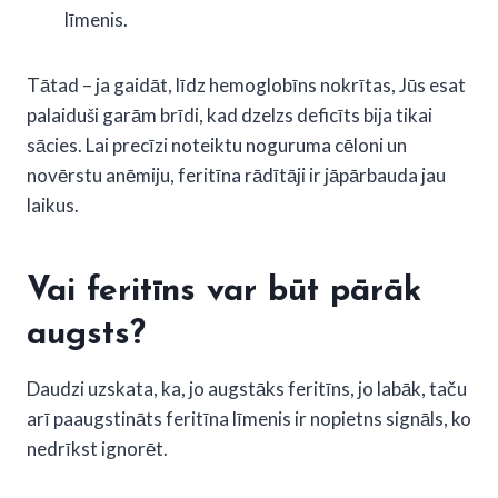
līmenis.
Tātad – ja gaidāt, līdz hemoglobīns nokrītas, Jūs esat
palaiduši garām brīdi, kad dzelzs deficīts bija tikai
sācies. Lai precīzi noteiktu noguruma cēloni un
novērstu anēmiju, feritīna rādītāji ir jāpārbauda jau
laikus.
Vai feritīns var būt pārāk
augsts?
Daudzi uzskata, ka, jo augstāks feritīns, jo labāk, taču
arī paaugstināts feritīna līmenis ir nopietns signāls, ko
nedrīkst ignorēt.