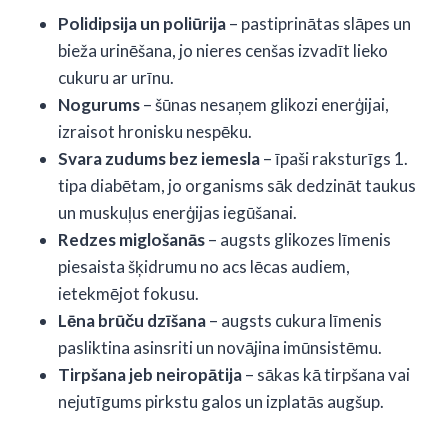
Polidipsija un poliūrija
– pastiprinātas slāpes un
bieža urinēšana, jo nieres cenšas izvadīt lieko
cukuru ar urīnu.
Nogurums
– šūnas nesaņem glikozi enerģijai,
izraisot hronisku nespēku.
Svara zudums bez iemesla
– īpaši raksturīgs 1.
tipa diabētam, jo organisms sāk dedzināt taukus
un muskuļus enerģijas iegūšanai.
Redzes miglošanās
– augsts glikozes līmenis
piesaista šķidrumu no acs lēcas audiem,
ietekmējot fokusu.
Lēna brūču dzīšana
– augsts cukura līmenis
pasliktina asinsriti un novājina imūnsistēmu.
Tirpšana jeb neiropātija
– sākas kā tirpšana vai
nejutīgums pirkstu galos un izplatās augšup.