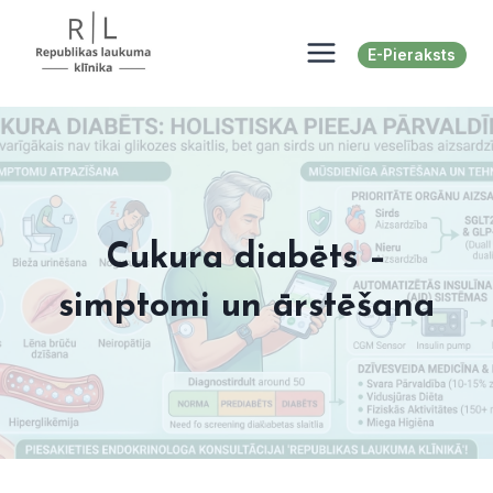
Skip
to
E-Pieraksts
content
Cukura diabēts –
simptomi un ārstēšana