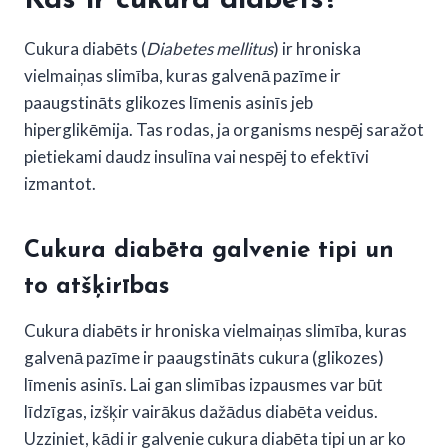
Kas ir cukura diabēts?
Cukura diabēts (
Diabetes mellitus
) ir hroniska
vielmaiņas slimība, kuras galvenā pazīme ir
paaugstināts glikozes līmenis asinīs jeb
hiperglikēmija. Tas rodas, ja organisms nespēj saražot
pietiekami daudz insulīna vai nespēj to efektīvi
izmantot.
Cukura diabēta galvenie tipi un
to atšķirības
Cukura diabēts ir hroniska vielmaiņas slimība, kuras
galvenā pazīme ir paaugstināts cukura (glikozes)
līmenis asinīs. Lai gan slimības izpausmes var būt
līdzīgas, izšķir vairākus dažādus diabēta veidus.
Uzziniet, kādi ir galvenie cukura diabēta tipi un ar ko