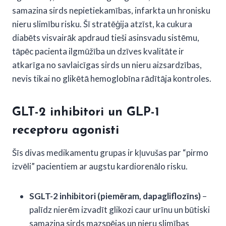
samazina sirds nepietiekamības, infarkta un hronisku
nieru slimību risku. Šī stratēģija atzīst, ka cukura
diabēts visvairāk apdraud tieši asinsvadu sistēmu,
tāpēc pacienta ilgmūžība un dzīves kvalitāte ir
atkarīga no savlaicīgas sirds un nieru aizsardzības,
nevis tikai no glikētā hemoglobīna rādītāja kontroles.
GLT-2 inhibitori un GLP-1
receptoru agonisti
Šīs divas medikamentu grupas ir kļuvušas par “pirmo
izvēli” pacientiem ar augstu kardiorenālo risku.
SGLT-2 inhibitori (piemēram, dapagliflozīns)
–
palīdz nierēm izvadīt glikozi caur urīnu un būtiski
samazina sirds mazspējas un nieru slimības