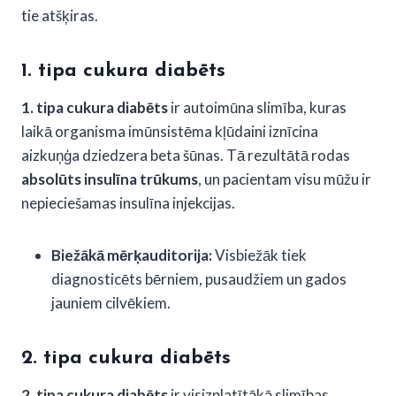
tie atšķiras.
1. tipa cukura diabēts
1. tipa cukura diabēts
ir autoimūna slimība, kuras
laikā organisma imūnsistēma kļūdaini iznīcina
aizkuņģa dziedzera beta šūnas. Tā rezultātā rodas
absolūts insulīna trūkums
, un pacientam visu mūžu ir
nepieciešamas insulīna injekcijas.
Biežākā mērķauditorija:
Visbiežāk tiek
diagnosticēts bērniem, pusaudžiem un gados
jauniem cilvēkiem.
2. tipa cukura diabēts
2. tipa cukura diabēts
ir visizplatītākā slimības