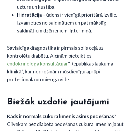
uzturs un kustība.
Hidratācija
– ūdens ir vienīgā prioritārā izvēle.
Izvairieties no saldinātiem un pat mākslīgi
saldinātiem dzērieniem ilgtermiņā.
Savlaicīga diagnostika ir pirmais solis ceļā uz
kontrolētu diabētu. Aicinām pieteikties
endokrinologa konsultācijai
“Republikas laukuma
klīnikā”, kur nodrošinām mūsdienīgu aprūpi
profesionālā un mierīgā vidē.
Biežāk uzdotie jautājumi
Kāds ir normāls cukura līmenis asinīs pēc ēšanas?
Cilvēkam bez diabēta pēc ēšanas cukura līmenim jābūt