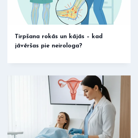
Tirpšana rokās un kājās – kad
jāvēršas pie neirologa?