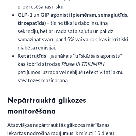
progresēšanas risku.
GLP-1 un GIP agonisti (piemēram, semaglutīds,
tirzepatīds)
– tie ne tikai uzlabo insulīna
sekrēciju, bet arī rada sāta sajūtu un palīdz
samazināt svaru par 15% vai vairāk, kas ir kritiski
diabēta remisijai.
Retatrutīds
– jaunākais “trīskāršais agonists”,
kas šobrīd atrodas
Phase III TRIUMPH
pētījumos, uzrāda vēl nebijušu efektivitāti aknu
steatozes mazināšanā.
Nepārtrauktā glikozes
monitorēšana
Atsevišķas nepārtrauktās glikozes mērīšanas
iekārtas nodrošina rādījumus ik minūti 15 dienu