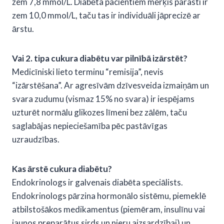
zem 7,8 mmol/L. Diabēta pacientiem mērķis parasti ir
zem 10,0 mmol/L, taču tas ir individuāli jāprecizē ar
ārstu.
Vai 2. tipa cukura diabētu var pilnībā izārstēt?
Medicīniski lieto terminu “remisija”, nevis
“izārstēšana”. Ar agresīvām dzīvesveida izmaiņām un
svara zudumu (vismaz 15% no svara) ir iespējams
uzturēt normālu glikozes līmeni bez zālēm, taču
saglabājas nepieciešamība pēc pastāvīgas
uzraudzības.
Kas ārstē cukura diabētu?
Endokrinologs ir galvenais diabēta speciālists.
Endokrinologs pārzina hormonālo sistēmu, piemeklē
atbilstošākos medikamentus (piemēram, insulīnu vai
jaunos preparātus sirds un nieru aizsardzībai) un