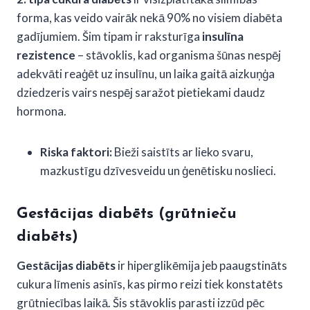
forma, kas veido vairāk nekā 90% no visiem diabēta
gadījumiem. Šim tipam ir raksturīga
insulīna
rezistence
– stāvoklis, kad organisma šūnas nespēj
adekvāti reaģēt uz insulīnu, un laika gaitā aizkuņģa
dziedzeris vairs nespēj saražot pietiekami daudz
hormona.
Riska faktori:
Bieži saistīts ar lieko svaru,
mazkustīgu dzīvesveidu un ģenētisku noslieci.
Gestācijas diabēts (grūtnieču
diabēts)
Gestācijas diabēts
ir hiperglikēmija jeb paaugstināts
cukura līmenis asinīs, kas pirmo reizi tiek konstatēts
grūtniecības laikā. Šis stāvoklis parasti izzūd pēc