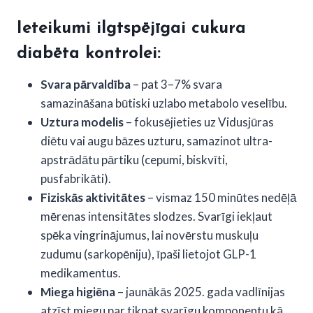
Ieteikumi ilgtspējīgai cukura
diabēta kontrolei:
Svara pārvaldība
– pat 3–7% svara
samazināšana būtiski uzlabo metabolo veselību.
Uztura modelis
– fokusējieties uz Vidusjūras
diētu vai augu bāzes uzturu, samazinot ultra-
apstrādātu pārtiku (cepumi, biskvīti,
pusfabrikāti).
Fiziskās aktivitātes
– vismaz 150 minūtes nedēļā
mērenas intensitātes slodzes. Svarīgi iekļaut
spēka vingrinājumus, lai novērstu muskuļu
zudumu (sarkopēniju), īpaši lietojot GLP-1
medikamentus.
Miega higiēna
– jaunākās 2025. gada vadlīnijas
atzīst miegu par tikpat svarīgu komponentu kā