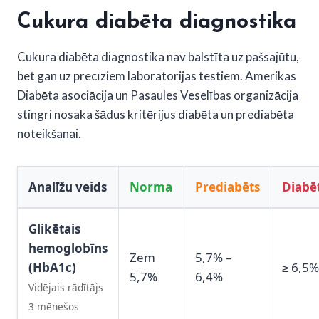
Cukura diabēta diagnostika
Cukura diabēta diagnostika nav balstīta uz pašsajūtu,
bet gan uz precīziem laboratorijas testiem. Amerikas
Diabēta asociācija un Pasaules Veselības organizācija
stingri nosaka šādus kritērijus diabēta un prediabēta
noteikšanai.
Analīžu veids
Norma
Prediabēts
Diabē
Glikētais
hemoglobīns
Zem
5,7% –
(HbA1c)
≥ 6,5%
5,7%
6,4%
Vidējais rādītājs
3 mēnešos