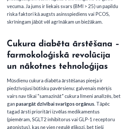
vecuma. Ja jums ir liekais svars (BMI > 25) un papildu
riska faktori kā augsts asinsspiediens vai PCOS,
skrīningam jābūt vēl agrīnākam un biežākam.
Cukura diabēta ārstēšana –
farmokoloģiskā revolūcija
un nākotnes tehnoloģijas
Mūsdienu cukura diabēta ārstēšanas pieeja ir
piedzīvojusi būtisku pavērsienu: galvenais mērķis
vairs nav tikai “samazināt” cukura līmeni analīzēs, bet
gan
pasargāt dzīvībai svarīgos orgānus
. Tāpēc
tagad ārsti prioritāri izvēlas medikamentus
(piemēram, SGLT2 inhibitorus vai GLP-1 receptoru
agonistus), kas ne vien regulē glikozi, bet tieši