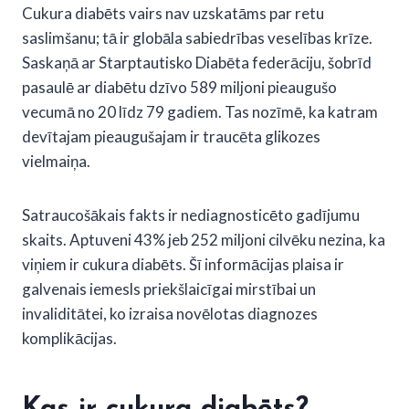
Cukura diabēts vairs nav uzskatāms par retu
saslimšanu; tā ir globāla sabiedrības veselības krīze.
Saskaņā ar Starptautisko Diabēta federāciju, šobrīd
pasaulē ar diabētu dzīvo 589 miljoni pieaugušo
vecumā no 20 līdz 79 gadiem. Tas nozīmē, ka katram
devītajam pieaugušajam ir traucēta glikozes
vielmaiņa.
Satraucošākais fakts ir nediagnosticēto gadījumu
skaits. Aptuveni 43% jeb 252 miljoni cilvēku nezina, ka
viņiem ir cukura diabēts. Šī informācijas plaisa ir
galvenais iemesls priekšlaicīgai mirstībai un
invaliditātei, ko izraisa novēlotas diagnozes
komplikācijas.