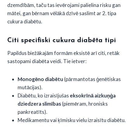
dzemdībām, taču tas ievērojami palielina risku gan
mātei, gan bērnam vēlākā dzīvē saslimt ar 2. tipa
cukura diabētu.
Citi specifiski cukura diabēta tipi
Papildus biežākajām formām eksistē arī citi, retāk
sastopami diabēta veidi. Tie ietver:
Monogēno diabētu
(pārmantotas ģenētiskas
mutācijas).
Diabētu, ko izraisījušas
eksokrīnā aizkuņģa
dziedzera slimības
(piemēram, hronisks
pankreatīts).
Medikamentu vai ķīmisku vielu izraisītu diabētu.