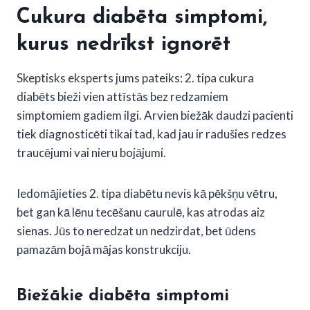
Cukura diabēta simptomi,
kurus nedrīkst ignorēt
Skeptisks eksperts jums pateiks: 2. tipa cukura
diabēts bieži vien attīstās bez redzamiem
simptomiem gadiem ilgi. Arvien biežāk daudzi pacienti
tiek diagnosticēti tikai tad, kad jau ir radušies redzes
traucējumi vai nieru bojājumi.
Iedomājieties 2. tipa diabētu nevis kā pēkšņu vētru,
bet gan kā lēnu tecēšanu caurulē, kas atrodas aiz
sienas. Jūs to neredzat un nedzirdat, bet ūdens
pamazām bojā mājas konstrukciju.
Biežākie diabēta simptomi