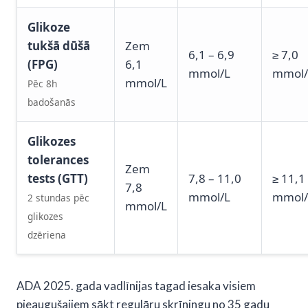
Glikoze
tukšā dūšā
Zem
6,1 – 6,9
≥ 7,0
(FPG)
6,1
mmol/L
mmol/
mmol/L
Pēc 8h
badošanās
Glikozes
tolerances
Zem
tests (GTT)
7,8 – 11,0
≥ 11,1
7,8
mmol/L
mmol/
2 stundas pēc
mmol/L
glikozes
dzēriena
ADA 2025. gada vadlīnijas tagad iesaka visiem
pieaugušajiem sākt regulāru skrīningu no 35 gadu