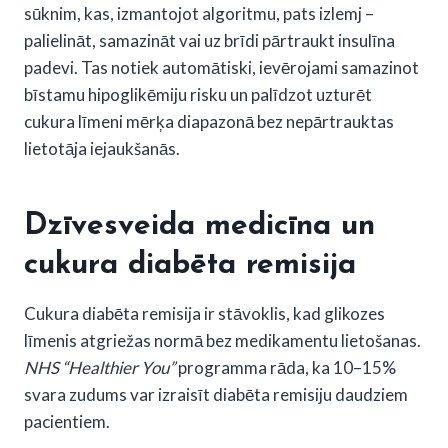
sūknim, kas, izmantojot algoritmu, pats izlemj –
palielināt, samazināt vai uz brīdi pārtraukt insulīna
padevi. Tas notiek automātiski, ievērojami samazinot
bīstamu hipoglikēmiju risku un palīdzot uzturēt
cukura līmeni mērķa diapazonā bez nepārtrauktas
lietotāja iejaukšanās.
Dzīvesveida medicīna un
cukura diabēta remisija
Cukura diabēta remisija ir stāvoklis, kad glikozes
līmenis atgriežas normā bez medikamentu lietošanas.
NHS “Healthier You”
programma rāda, ka 10–15%
svara zudums var izraisīt diabēta remisiju daudziem
pacientiem.