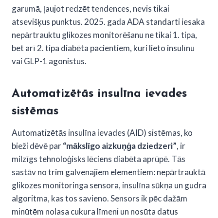
garumā, ļaujot redzēt tendences, nevis tikai
atsevišķus punktus. 2025. gada ADA standarti iesaka
nepārtrauktu glikozes monitorēšanu ne tikai 1. tipa,
bet arī 2. tipa diabēta pacientiem, kuri lieto insulīnu
vai GLP-1 agonistus.
Automatizētās insulīna ievades
sistēmas
Automatizētās insulīna ievades (AID) sistēmas, ko
bieži dēvē par
“mākslīgo aizkuņģa dziedzeri”
, ir
milzīgs tehnoloģisks lēciens diabēta aprūpē. Tās
sastāv no trim galvenajiem elementiem: nepārtrauktā
glikozes monitoringa sensora, insulīna sūkņa un gudra
algoritma, kas tos savieno. Sensors ik pēc dažām
minūtēm nolasa cukura līmeni un nosūta datus