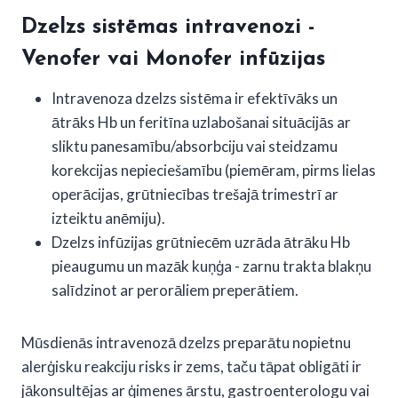
Dzelzs sistēmas intravenozi -
Venofer vai Monofer infūzijas
Intravenoza dzelzs sistēma ir efektīvāks un
ātrāks Hb un feritīna uzlabošanai situācijās ar
sliktu panesamību/absorbciju vai steidzamu
korekcijas nepieciešamību (piemēram, pirms lielas
operācijas, grūtniecības trešajā trimestrī ar
izteiktu anēmiju).
Dzelzs infūzijas grūtniecēm uzrāda ātrāku Hb
pieaugumu un mazāk kuņģa - zarnu trakta blakņu
salīdzinot ar perorāliem preperātiem.
Mūsdienās intravenozā dzelzs preparātu nopietnu
alerģisku reakciju risks ir zems, taču tāpat obligāti ir
jākonsultējas ar ģimenes ārstu, gastroenterologu vai