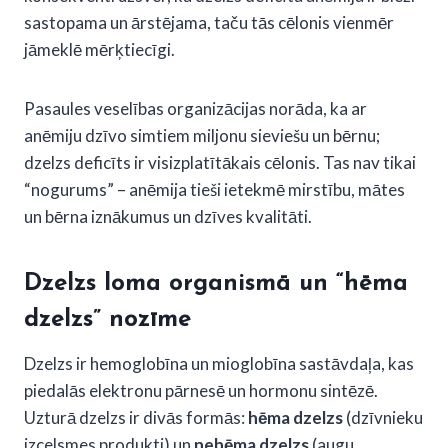
sastopama un ārstējama, taču tās cēlonis vienmēr
jāmeklē mērķtiecīgi.
Pasaules veselības organizācijas norāda, ka ar
anēmiju dzīvo simtiem miljonu sieviešu un bērnu;
dzelzs deficīts ir visizplatītākais cēlonis. Tas nav tikai
“nogurums” – anēmija tieši ietekmē mirstību, mātes
un bērna iznākumus un dzīves kvalitāti.
Dzelzs loma organismā un “hēma
dzelzs” nozīme
Dzelzs ir hemoglobīna un mioglobīna sastāvdaļa, kas
piedalās elektronu pārnesē un hormonu sintēzē.
Uzturā dzelzs ir divās formās:
hēma dzelzs
(dzīvnieku
izcelsmes produkti) un
nehēma dzelzs
(augu