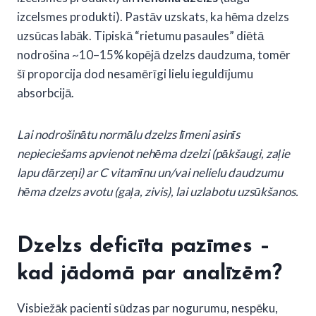
izcelsmes produkti). Pastāv uzskats, ka hēma dzelzs
uzsūcas labāk. Tipiskā “rietumu pasaules” diētā
nodrošina ~10–15% kopējā dzelzs daudzuma, tomēr
šī proporcija dod nesamērīgi lielu ieguldījumu
absorbcijā.
Lai nodrošinātu normālu dzelzs līmeni asinīs
nepieciešams apvienot nehēma dzelzi (pākšaugi, zaļie
lapu dārzeņi) ar C vitamīnu un/vai nelielu daudzumu
hēma dzelzs avotu (gaļa, zivis), lai uzlabotu uzsūkšanos.
Dzelzs deficīta pazīmes –
kad jādomā par analīzēm?
Visbiežāk pacienti sūdzas par nogurumu, nespēku,