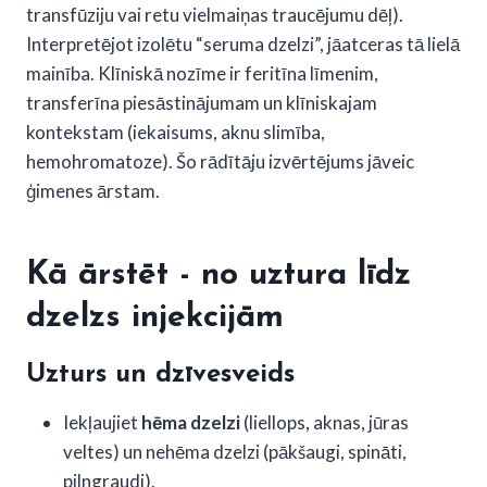
transfūziju vai retu vielmaiņas traucējumu dēļ).
Interpretējot izolētu “seruma dzelzi”, jāatceras tā lielā
mainība. Klīniskā nozīme ir feritīna līmenim,
transferīna piesāstinājumam un klīniskajam
kontekstam (iekaisums, aknu slimība,
hemohromatoze). Šo rādītāju izvērtējums jāveic
ģimenes ārstam.
Kā ārstēt - no uztura līdz
dzelzs injekcijām
Uzturs un dzīvesveids
Iekļaujiet
hēma dzelzi
(liellops, aknas, jūras
veltes) un nehēma dzelzi (pākšaugi, spināti,
pilngraudi).