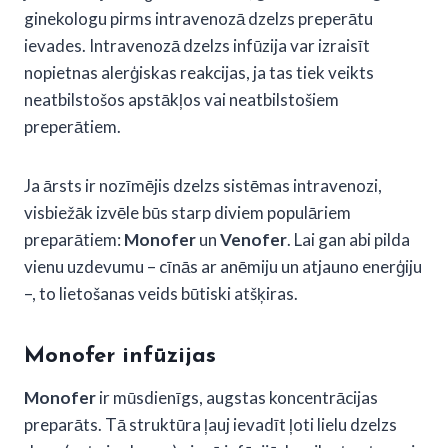
ginekologu pirms intravenozā dzelzs preperātu
ievades. Intravenozā dzelzs infūzija var izraisīt
nopietnas alerģiskas reakcijas, ja tas tiek veikts
neatbilstošos apstākļos vai neatbilstošiem
preperātiem.
Ja ārsts ir nozīmējis dzelzs sistēmas intravenozi,
visbiežāk izvēle būs starp diviem populāriem
preparātiem:
Monofer
un
Venofer
. Lai gan abi pilda
vienu uzdevumu – cīnās ar anēmiju un atjauno enerģiju
–, to lietošanas veids būtiski atšķiras.
Monofer infūzijas
Monofer
ir mūsdienīgs, augstas koncentrācijas
preparāts. Tā struktūra ļauj ievadīt ļoti lielu dzelzs