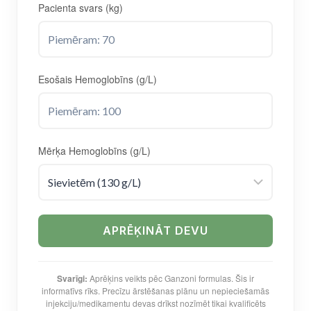
Pacienta svars (kg)
Esošais Hemoglobīns (g/L)
Mērķa Hemoglobīns (g/L)
APRĒĶINĀT DEVU
Svarīgi:
Aprēķins veikts pēc Ganzoni formulas. Šis ir
informatīvs rīks. Precīzu ārstēšanas plānu un nepieciešamās
injekciju/medikamentu devas drīkst nozīmēt tikai kvalificēts