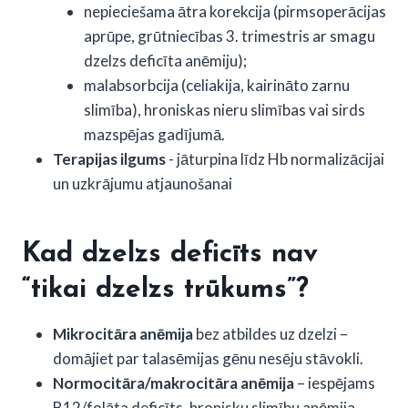
nepieciešama ātra korekcija (pirmsoperācijas
aprūpe, grūtniecības 3. trimestris ar smagu
dzelzs deficīta anēmiju);
malabsorbcija (celiakija, kairināto zarnu
slimība), hroniskas nieru slimības vai sirds
mazspējas gadījumā.
Terapijas ilgums
- jāturpina līdz Hb normalizācijai
un uzkrājumu atjaunošanai
Kad dzelzs deficīts nav
“tikai dzelzs trūkums”?
Mikrocitāra anēmija
bez atbildes uz dzelzi –
domājiet par talasēmijas gēnu nesēju stāvokli.
Normocitāra/makrocitāra anēmija
– iespējams
B12/folāta deficīts, hronisku slimību anēmija,