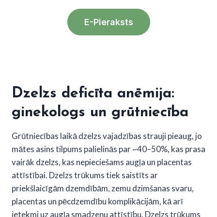
E-Pieraksts
Dzelzs deficīta anēmija:
ginekologs
un
grūtniecība
Grūtniecības laikā dzelzs vajadzības strauji pieaug, jo
mātes asins tilpums palielinās par ~40–50%, kas prasa
vairāk dzelzs, kas nepieciešams augļa un placentas
attīstībai. Dzelzs trūkums tiek saistīts ar
priekšlaicīgām dzemdībām, zemu dzimšanas svaru,
placentas un pēcdzemdību komplikācijām, kā arī
ietekmi uz augļa smadzeņu attīstību. Dzelzs trūkums