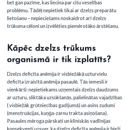
bet gan pazīme, kas liecina par citu veselības
problēmu. Tādēļ nepietiek tikai ar dzelzs preparātu
lietošanu – nepieciešams noskaidrot arī dzelzs
trūkuma cēloni un izvēlēties piemērotāko ārstēšanu.
Kāpēc dzelzs trūkums
organismā ir tik izplatīts?
Dzelzs deficīta anēmija ir visbiežākā uzturvielu
deficīta izraisītā anēmija pasaulē. Tās iemesli ir
vienkārši: nepietiekams uzņemtais dzelzs daudzums
ar uzturu, sliktāka uzsūkšanās, palielinātas vajadzības
( visbiežāk grūtniecības gadījumā) un asins zudumi
(menstruācijas, kuņģa‑zarnu trakta asiņošana).
Pasaules mēroga pārskati un klīniskās vadlīnijas
konsekventi uzsver, ka dzelzs deficīta anēmija ir bieži