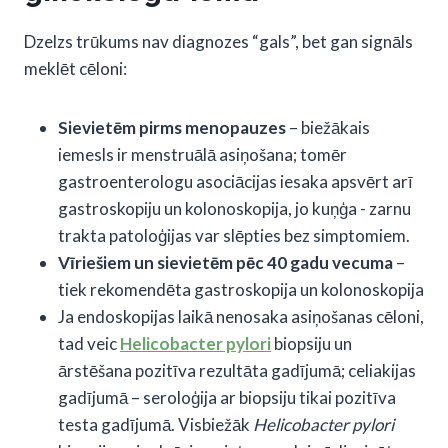
Dzelzs trūkums nav diagnozes “gals”, bet gan signāls
meklēt cēloni:
Sievietēm pirms menopauzes
– biežākais
iemesls ir menstruālā asiņošana; tomēr
gastroenterologu asociācijas iesaka apsvērt arī
gastroskopiju un kolonoskopija, jo kuņģa - zarnu
trakta patoloģijas var slēpties bez simptomiem.
Vīriešiem un sievietēm pēc 40 gadu vecuma
–
tiek rekomendēta gastroskopija un kolonoskopija
Ja endoskopijas laikā nenosaka asiņošanas cēloni,
tad veic
Helicobacter pylori
biopsiju un
ārstēšana pozitīva rezultāta gadījumā; celiakijas
gadījumā – seroloģija ar biopsiju tikai pozitīva
testa gadījumā. Visbiežāk
Helicobacter pylori