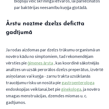
biopsiju veic skrīninga ietvaros, lai pārliecinātos
par baktērijas neesamību kuņģa gļotādā.
Ārstu
nozīme dzelzs deficīta
gadījumā
Ja rodas aizdomas par dzelzs trūkumu organismā un
novēro kādu no simptomiem, tad rekomendējam
vērsties pie
ģimenes ārsta
, kas koordinē sākotnējās
analīzes un uzsāk perorālos dzelzs preperātus, izvērtē
asiņošanas vai kuņģa - zarnu trakta uzsūkšanās
traucējumu risku un nosūta pie
gastroenterologa
endoskopijas veikšanai,bet pie
ginekologa
, ja novēro
smagas menstruācijas, dzemdes miomas u. c.
gadījumos.