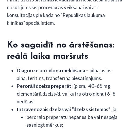
nosūtījums šīs procedūras veikšanai vai arī
konsultācijas pie kāda no "Republikas laukuma
klīnikas" speciālistiem.
Ko sagaidīt no ārstēšanas:
reālā laika maršruts
Diagnoze un cēloņa meklēšana
– pilna asins
aina, feritīns, transferīna piesātinājums.
Perorāli dzelzs preperāti
(piem., 40–65 mg
elementārā dzelzs/d. vai katru otro dienu) 6–8
nedēļas.
Intravenozais dzelzs vai “dzelzs sistēmas”
, ja:
perorālo preperātu nepanesība vai nespēja
sasniegt mērķus;