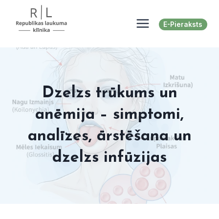
Skip
to
E-Pieraksts
content
Dzelzs trūkums un
anēmija – simptomi,
analīzes, ārstēšana un
dzelzs infūzijas