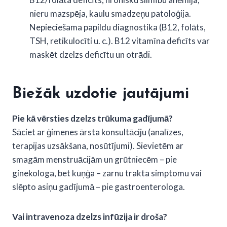
nieru mazspēja, kaulu smadzeņu patoloģija.
Nepieciešama papildu diagnostika (B12, folāts,
TSH, retikulocīti u. c.). B12 vitamīna deficīts var
maskēt dzelzs deficītu un otrādi.
Biežāk uzdotie jautājumi
Pie kā vērsties dzelzs trūkuma gadījumā?
Sāciet ar ģimenes ārsta konsultāciju (analīzes,
terapijas uzsākšana, nosūtījumi). Sievietēm ar
smagām menstruācijām un grūtniecēm – pie
ginekologa, bet kuņģa – zarnu trakta simptomu vai
slēpto asiņu gadījumā – pie gastroenterologa.
Vai intravenoza dzelzs infūzija ir droša?