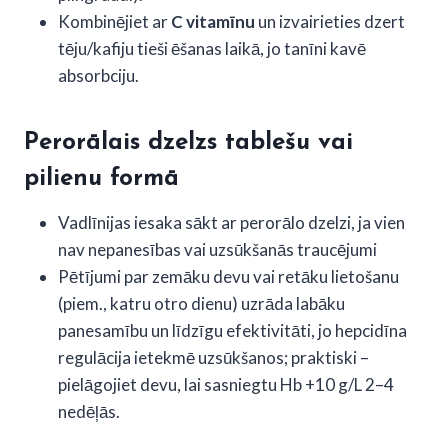
Kombinējiet ar
C vitamīnu
un izvairieties dzert
tēju/kafiju tieši ēšanas laikā, jo tanīni kavē
absorbciju.
Perorālais dzelzs tablešu vai
pilienu formā
Vadlīnijas iesaka sākt ar perorālo dzelzi, ja vien
nav nepanesības vai uzsūkšanās traucējumi
Pētījumi par zemāku devu vai retāku lietošanu
(piem., katru otro dienu) uzrāda labāku
panesamību un līdzīgu efektivitāti, jo hepcidīna
regulācija ietekmē uzsūkšanos; praktiski –
pielāgojiet devu, lai sasniegtu Hb +10 g/L 2–4
nedēļās.