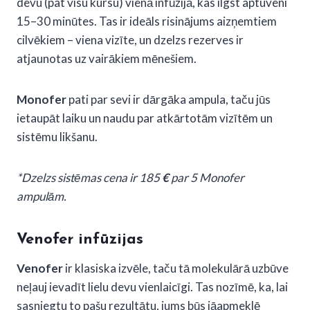
devu (pat visu kursu) vienā infūzijā, kas ilgst aptuveni
15–30 minūtes. Tas ir ideāls risinājums aizņemtiem
cilvēkiem – viena vizīte, un dzelzs rezerves ir
atjaunotas uz vairākiem mēnešiem.
Monofer
pati par sevi ir dārgāka ampula, taču jūs
ietaupāt laiku un naudu par atkārtotām vizītēm un
sistēmu likšanu.
*Dzelzs sistēmas cena ir 185
€
par 5 Monofer
ampulām.
Venofer infūzijas
Venofer
ir klasiska izvēle, taču tā molekulārā uzbūve
neļauj ievadīt lielu devu vienlaicīgi. Tas nozīmē, ka, lai
sasniegtu to pašu rezultātu, jums būs jāapmeklē