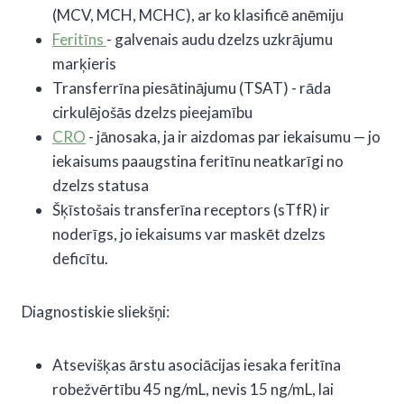
(MCV, MCH, MCHC), ar ko klasificē anēmiju
Feritīns
- galvenais audu dzelzs uzkrājumu
marķieris
Transferrīna piesātinājumu (TSAT) - rāda
cirkulējošās dzelzs pieejamību
CRO
- jānosaka, ja ir aizdomas par iekaisumu — jo
iekaisums paaugstina feritīnu neatkarīgi no
dzelzs statusa
Šķīstošais transferīna receptors (sTfR) ir
noderīgs, jo iekaisums var maskēt dzelzs
deficītu.
Diagnostiskie sliekšņi:
Atsevišķas ārstu asociācijas iesaka feritīna
robežvērtību 45 ng/mL, nevis 15 ng/mL, lai