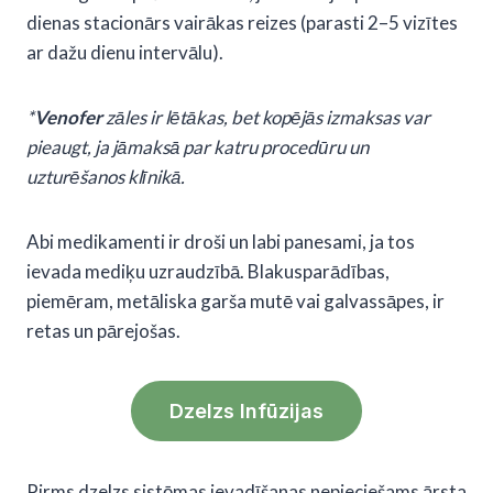
dienas stacionārs vairākas reizes (parasti 2–5 vizītes
ar dažu dienu intervālu).
*
Venofer
zāles ir lētākas, bet kopējās izmaksas var
pieaugt, ja jāmaksā par katru procedūru un
uzturēšanos klīnikā.
Abi medikamenti ir droši un labi panesami, ja tos
ievada mediķu uzraudzībā. Blakusparādības,
piemēram, metāliska garša mutē vai galvassāpes, ir
retas un pārejošas.
Dzelzs Infūzijas
Pirms dzelzs sistēmas ievadīšanas nepieciešams ārsta