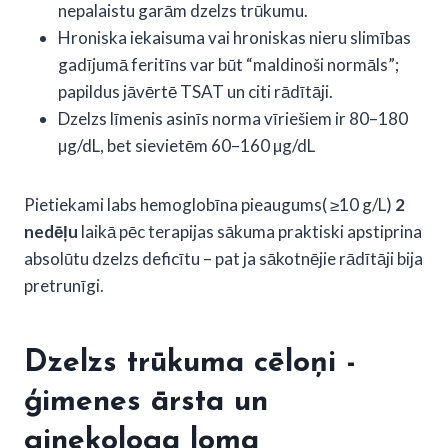
nepalaistu garām dzelzs trūkumu.
Hroniska iekaisuma vai hroniskas nieru slimības
gadījumā feritīns var būt “maldinoši normāls”;
papildus jāvērtē TSAT un citi rādītāji.
Dzelzs līmenis asinīs norma vīriešiem ir 80–180
µg/dL, bet sievietēm 60–160 µg/dL
Pietiekami labs hemoglobīna pieaugums( ≥10 g/L)
2
nedēļu
laikā pēc terapijas sākuma praktiski apstiprina
absolūtu dzelzs deficītu – pat ja sākotnējie rādītāji bija
pretrunīgi.
Dzelzs trūkuma
cēloņ
i -
ģimenes ārsta un
ginekologa loma