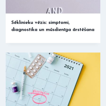
Sēklinieku vēzis: simptomi,
diagnostika un mūsdienīga ārstēšana