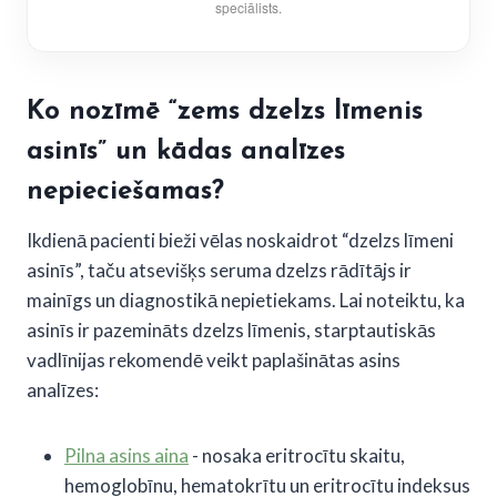
speciālists.
Ko nozīmē “zems dzelzs līmenis
asinīs” un kādas
analīzes
nepieciešamas?
Ikdienā pacienti bieži vēlas noskaidrot “dzelzs līmeni
asinīs”, taču atsevišķs seruma dzelzs rādītājs ir
mainīgs un diagnostikā nepietiekams. Lai noteiktu, ka
asinīs ir pazemināts dzelzs līmenis, starptautiskās
vadlīnijas rekomendē veikt paplašinātas asins
analīzes:
Pilna asins aina
- nosaka eritrocītu skaitu,
hemoglobīnu, hematokrītu un eritrocītu indeksus