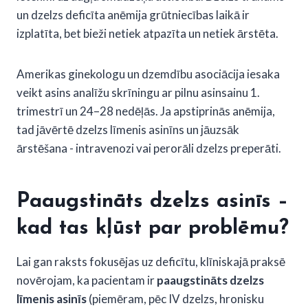
un dzelzs deficīta anēmija grūtniecības laikā ir
izplatīta, bet bieži netiek atpazīta un netiek ārstēta.
Amerikas ginekologu un dzemdību asociācija iesaka
veikt asins analīžu skrīningu ar pilnu asinsainu 1.
trimestrī un 24–28 nedēļās. Ja apstiprinās anēmija,
tad jāvērtē dzelzs līmenis asinīns un jāuzsāk
ārstēšana - intravenozi vai perorāli dzelzs preperāti.
Paaugstināts dzelzs asinīs –
kad tas kļūst par problēmu?
Lai gan raksts fokusējas uz deficītu, klīniskajā praksē
novērojam, ka pacientam ir
paaugstināts dzelzs
līmenis asinīs
(piemēram, pēc IV dzelzs, hronisku