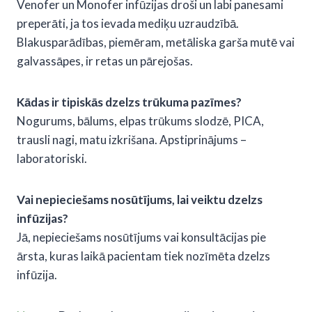
Venofer un Monofer infūzijas droši un labi panesami
preperāti, ja tos ievada mediķu uzraudzībā.
Blakusparādības, piemēram, metāliska garša mutē vai
galvassāpes, ir retas un pārejošas.
Kādas ir tipiskās
dzelzs trūkuma pazīmes
?
Nogurums, bālums, elpas trūkums slodzē, PICA,
trausli nagi, matu izkrišana. Apstiprinājums –
laboratoriski.
Vai nepieciešams nosūtījums, lai veiktu dzelzs
infūzijas?
Jā, nepieciešams nosūtījums vai konsultācijas pie
ārsta, kuras laikā pacientam tiek nozīmēta dzelzs
infūzija.