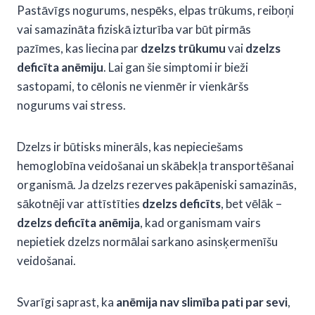
Pastāvīgs nogurums, nespēks, elpas trūkums, reiboņi
vai samazināta fiziskā izturība var būt pirmās
pazīmes, kas liecina par
dzelzs trūkumu
vai
dzelzs
deficīta anēmiju
. Lai gan šie simptomi ir bieži
sastopami, to cēlonis ne vienmēr ir vienkāršs
nogurums vai stress.
Dzelzs ir būtisks minerāls, kas nepieciešams
hemoglobīna veidošanai un skābekļa transportēšanai
organismā. Ja dzelzs rezerves pakāpeniski samazinās,
sākotnēji var attīstīties
dzelzs deficīts
, bet vēlāk –
dzelzs deficīta anēmija
, kad organismam vairs
nepietiek dzelzs normālai sarkano asinsķermenīšu
veidošanai.
Svarīgi saprast, ka
anēmija nav slimība pati par sevi
,