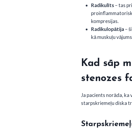
Radikulīts
– tas pr
proinflammatoriski
kompresijas.
Radikulopātija
– š
kā muskuļu vājums,
Kad sāp mu
stenozes f
Ja pacients norāda, ka
starpskriemeļu diska tr
Starpskriemeļ