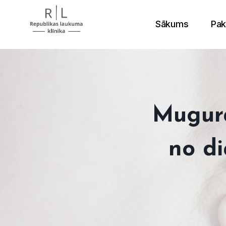
Skip
to
Sākums
Pak
content
Mugura
no d