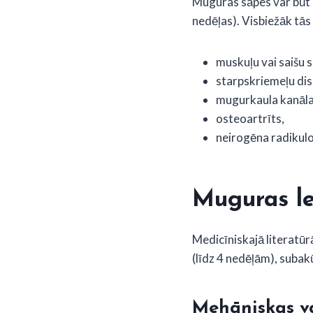
Muguras sāpes var būt
nedēļas). Visbiežāk tās 
muskuļu vai saišu s
starpskriemeļu dis
mugurkaula kanāla
osteoartrīts,
neirogēna radikul
Muguras lej
Medicīniskajā literatū
(līdz 4 nedēļām), subak
Mehāniskas v