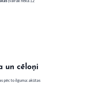
skas
(vairāk nekā 12
a un cēloņi
tas pēc to ilguma: akūtas