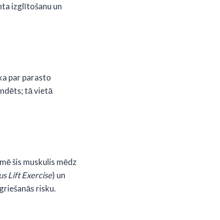
nta izglītošanu un
āka par parasto
dēts; tā vietā
ekmē šis muskulis mēdz
us Lift Exercise
) un
griešanās risku.