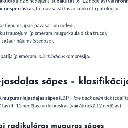
akūtas
(līdz 6 nedēļām),
subakūtas
(6–12 nedēļas) vai
hroni
ir
nespecifiskas
, t.i., nav saistītas ar konkrētu patoloģiju.
astiepums, īpaši pavasarī un rudenī,
ku traucējumi (piemēram, mugurkaula diska trūce),
 sašaurinājums (stenoze),
opātija (piemēram,
n.ischiadicus
kompresija.
asdaļas sāpes – klasifikācij
rā
muguras lejasdaļas sāpes
(LBP –
low back pain
) tiek iedalī
ūtas (4–12 nedēļas) un hroniskas (vairāk nekā 12 nedēļas).
ai radikulāras muguras sāpes