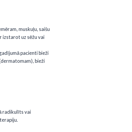
emēram, muskuļu, saišu
r izstarot uz sēžu vai
gadījumā pacienti bieži
 (dermatomam), bieži
 radikulīts vai
terapiju.