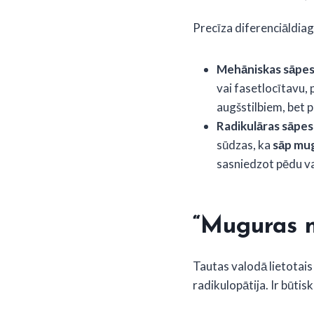
Precīza diferenciāldiag
Mehāniskas sāpes
vai fasetlocītavu, 
augšstilbiem, bet p
Radikulāras sāpes
sūdzas, ka
sāp mug
sasniedzot pēdu va
“Muguras n
Tautas valodā lietotai
radikulopātija. Ir būtis