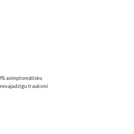
 90% asimptomātisku
t nevajadzīgu trauksmi