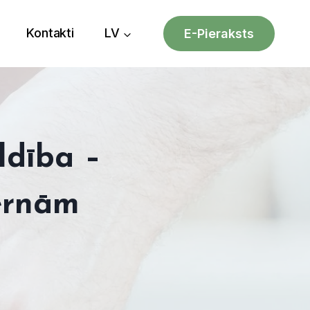
Kontakti
LV
E-Pieraksts
ldība –
ernām