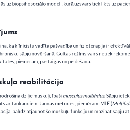
s uz biopsihosociālo modeli, kurā uzsvars tiek likts uz pacie
ījums
na, ka klīnicistu vadīta pašvadība un fizioterapija ir efektīv
onisku sāpju novēršanā. Gultas režīms vairs netiek rekomen
vitātes, piemēram, pastaigas un peldēšana.
kuļa reabilitācija
odrošina dziļie muskuļi, īpaši
musculus multifidus
. Sāpju iet
tāts ar taukaudiem.
Jaunas metodes, piemēram, MLE (
Multifid
ācija, palīdz atjaunot šo muskuļu funkciju un mazināt sāpju at