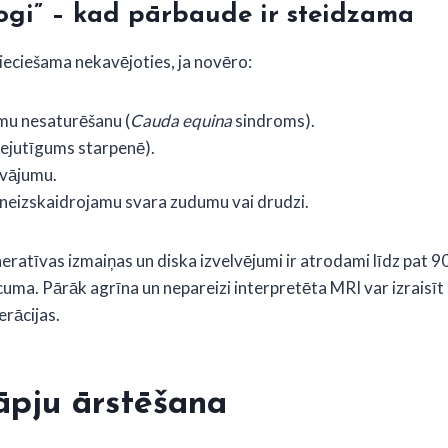
ogi” – kad pārbaude ir steidzama
ieciešama nekavējoties, ja novēro:
umu nesaturēšanu (
Cauda equina
sindroms).
nejutīgums starpenē).
 vājumu.
neizskaidrojamu svara zudumu vai drudzi.
neratīvas izmaiņas un diska izvelvējumi ir atrodami līdz pat
ecuma.
Pārāk agrīna un nepareizi interpretēta MRI var izraisī
rācijas.
āpju ārstēšana