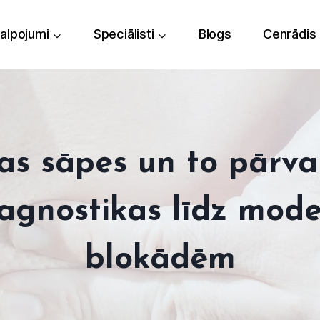
alpojumi
Speciālisti
Blogs
Cenrādis
s sāpes un to pārva
iagnostikas līdz mod
blokādēm