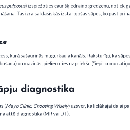
eus pulposus
) izspiežoties caur šķiedraino gredzenu, notiek 
nāšana. Tas izraisa klasiskās izstarojošas sāpes, ko pastiprin
ze
cess, kurā sašaurinās mugurkaula kanāls. Raksturīgi, ka sāpe
bošana) un mazinās, pieliecoties uz priekšu (“iepirkumu ratiņu
pju diagnostika
s (
Mayo Clinic, Choosing Wisely
) uzsver, ka lielākajai daļai 
ma attēldiagnostika (MR vai DT).