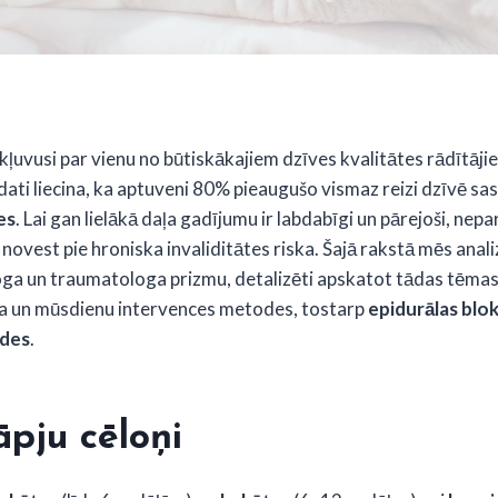
kļuvusi par vienu no būtiskākajiem dzīves kvalitātes rādītāj
dati liecina, ka aptuveni 80% pieaugušo vismaz reizi dzīvē sas
es
. Lai gan lielākā daļa gadījumu ir labdabīgi un pārejoši, nep
novest pie hroniska invaliditātes riska. Šajā rakstā mēs ana
loga un traumatologa prizmu, detalizēti apskatot tādas tēma
ja un mūsdienu intervences metodes, tostarp
epidurālas blo
ādes
.
pju cēloņi