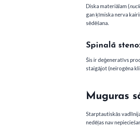
Diska materiālam (
nucl
gan ķīmiska nerva kairi
sēdēšana.
Spinalā steno
Šis ir deģeneratīvs pro
staigājot (neirogēna kli
Muguras sā
Starptautiskās vadlīnija
nedēļas nav nepiecieša