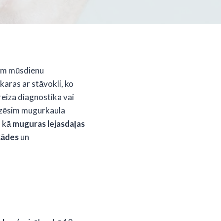
iem mūsdienu
karas ar stāvokli, ko
areiza diagnostika vai
lizēsim mugurkaula
s kā
muguras lejasdaļas
kādes
un