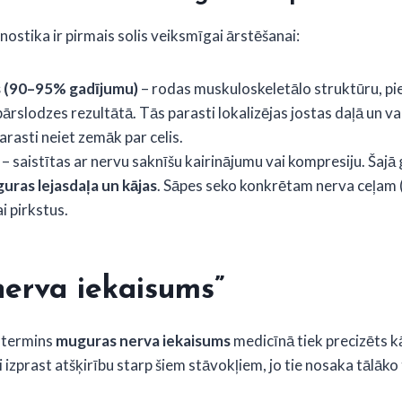
nostika ir pirmais solis veiksmīgai ārstēšanai:
 (90–95% gadījumu)
– rodas muskuloskeletālo struktūru, pi
pārslodzes rezultātā. Tās parasti lokalizējas jostas daļā un va
arasti neiet zemāk par celis.
– saistītas ar nervu saknīšu kairinājumu vai kompresiju. Šajā 
uras lejasdaļa un kājas
. Sāpes seko konkrētam nerva ceļam
i pirkstus.
erva iekaisums”
s termins
muguras nerva iekaisums
medicīnā tiek precizēts kā
ki izprast atšķirību starp šiem stāvokļiem, jo tie nosaka tālāko 