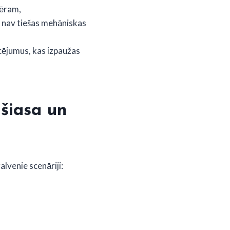
mēram,
a nav tiešas mehāniskas
ucējumus, kas izpaužas
šiasa un
alvenie scenāriji: