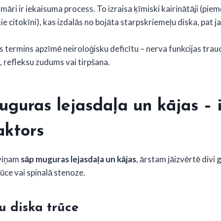
imāri ir iekaisuma process. To izraisa ķīmiski kairinātāji (pie
e citokīni), kas izdalās no bojāta starpskriemeļu diska, pat j
is termins apzīmē neiroloģisku deficītu – nerva funkcijas tra
 refleksu zudums vai tirpšana.
guras lejasdaļa un kājas – i
aktors
 viņam
sāp muguras lejasdaļa un kājas
, ārstam jāizvērtē divi g
ūce vai spinalā stenoze.
u diska trūce