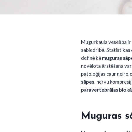
Mugurkaula veselība ir 
sabiedrībā. Statistikas 
definē kā
muguras sāp
novēlota ārstēšana var 
patoloģijas caur neiro
sāpes
, nervu kompresi
paravertebrālas blok
Muguras sā