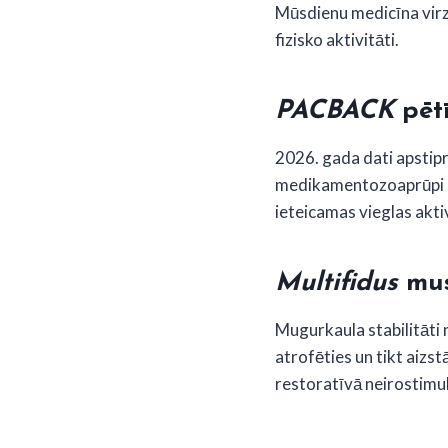
Mūsdienu medicīna virzā
fizisko aktivitāti.
PACBACK
pēt
2026. gada dati apstipri
medikamentozoaprūpi hr
ieteicamas vieglas akti
Multifidus
mus
Mugurkaula stabilitāti n
atrofēties un tikt aizs
restoratīvā neirostimul