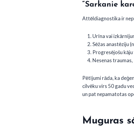
“Sarkanie kar
Attēldiagnostika ir nep
Urīna vai izkārnīj
Sēžas anastēziju (
Progresējošu kāju
Nesenas traumas, 
Pētījumi rāda, ka deģe
cilvēku virs 50 gadu v
un pat nepamatotas ope
Muguras s