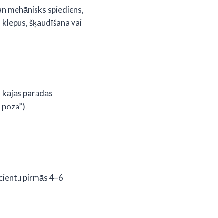
gan mehānisks spiediens,
a klepus, šķaudīšana vai
s kājās parādās
 poza”).
pacientu pirmās 4–6