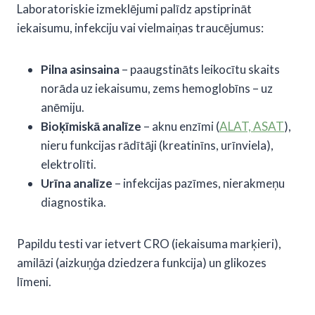
Laboratoriskie izmeklējumi palīdz apstiprināt
iekaisumu, infekciju vai vielmaiņas traucējumus:
Pilna asinsaina
– paaugstināts leikocītu skaits
norāda uz iekaisumu, zems hemoglobīns – uz
anēmiju.
Bioķīmiskā analīze
– aknu enzīmi (
ALAT, ASAT
),
nieru funkcijas rādītāji (kreatinīns, urīnviela),
elektrolīti.
Urīna analīze
– infekcijas pazīmes, nierakmeņu
diagnostika.
Papildu testi var ietvert CRO (iekaisuma marķieri),
amilāzi (aizkuņģa dziedzera funkcija) un glikozes
līmeni.