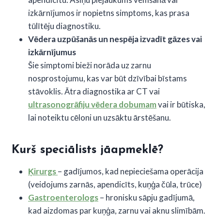
izkārnījumos ir nopietns simptoms, kas prasa
tūlītēju diagnostiku.
Vēdera uzpūšanās un nespēja izvadīt gāzes vai
izkārnījumus
Šie simptomi bieži norāda uz zarnu
nosprostojumu, kas var būt dzīvībai bīstams
stāvoklis. Ātra diagnostika ar CT vai
ultrasonogrāfiju vēdera dobumam
vai ir būtiska,
lai noteiktu cēloni un uzsāktu ārstēšanu.
Kurš speciālists jāapmeklē?
Ķirurgs
– gadījumos, kad nepieciešama operācija
(veidojums zarnās, apendicīts, kuņģa čūla, trūce)
Gastroenterologs
– hronisku sāpju gadījumā,
kad aizdomas par kuņģa, zarnu vai aknu slimībām.