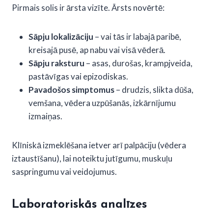
Pirmais solis ir ārsta vizīte. Ārsts novērtē:
Sāpju lokalizāciju
– vai tās ir labajā paribē,
kreisajā pusē, ap nabu vai visā vēderā.
Sāpju raksturu
– asas, durošas, krampjveida,
pastāvīgas vai epizodiskas.
Pavadošos simptomus
– drudzis, slikta dūša,
vemšana, vēdera uzpūšanās, izkārnījumu
izmaiņas.
Klīniskā izmeklēšana ietver arī palpāciju (vēdera
iztaustīšanu), lai noteiktu jutīgumu, muskuļu
saspringumu vai veidojumus.
Laboratoriskās analīzes