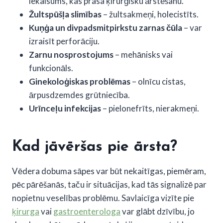
iekaisums, kas prasa ķirurģisku ārstēšanu.
Žultspūšļa slimības
– žultsakmeņi, holecistīts.
Kuņģa un divpadsmitpirkstu zarnas čūla
– var
izraisīt perforāciju.
Zarnu nosprostojums
– mehānisks vai
funkcionāls.
Ginekoloģiskas problēmas
– olnīcu cistas,
ārpusdzemdes grūtniecība.
Urīnceļu infekcijas
– pielonefrīts, nierakmeņi.
Kad jāvēršas pie ārsta?
Vēdera dobuma sāpes var būt nekaitīgas, piemēram,
pēc pārēšanās, taču ir situācijas, kad tās signalizē par
nopietnu veselības problēmu. Savlaicīga vizīte pie
ķirurga
vai
gastroenterologa
var glābt dzīvību, jo