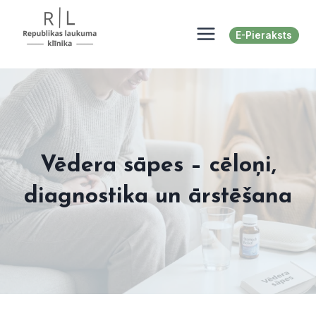
Skip
to
E-Pieraksts
content
Vēdera sāpes – cēloņi,
diagnostika un ārstēšana