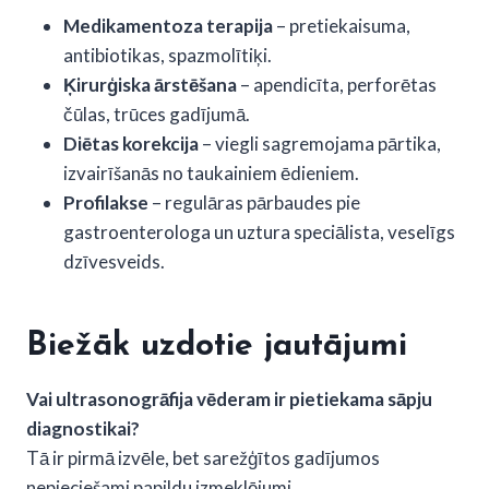
Medikamentoza terapija
– pretiekaisuma,
antibiotikas, spazmolītiķi.
Ķirurģiska ārstēšana
– apendicīta, perforētas
čūlas, trūces gadījumā.
Diētas korekcija
– viegli sagremojama pārtika,
izvairīšanās no taukainiem ēdieniem.
Profilakse
– regulāras pārbaudes pie
gastroenterologa un uztura speciālista, veselīgs
dzīvesveids.
Biežāk uzdotie jautājumi
Vai ultrasonogrāfija vēderam ir pietiekama sāpju
diagnostikai?
Tā ir pirmā izvēle, bet sarežģītos gadījumos
nepieciešami papildu izmeklējumi.