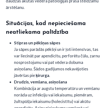
daudzas akūtas vēdera patoloģijas prasa steidzamu
ārstēšanu.
Situācijas, kad nepieciešama
neatliekama palīdzība
Stipras un pēkšņas sāpes
Ja sāpes parādās pēkšņi un ir ļoti intensīvas, tas
var liecināt par apendicītu, perforētu čūlu, zarnu
nosprostojumu vai pat vēdera dobuma
asiņošanu. Šādos gadījumos nekavējoties
jāvēršas pie
ķirurga
.
Drudzis, vemšana, asiņošana
Kombinācija ar augstu temperatūru un vemšanu
norāda uz infekciju vai iekaisumu, piemēram,
žultspūšļa iekaisumu (holecistītu) vai akūtu
apendicītu. Asiņu piejaukums vemšanā vai