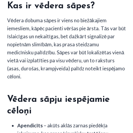
Kas ir vēdera sāpes?
Vēdera dobuma sāpes ir viens no biežākajiem
iemesliem, kāpēc pacienti vēršas pie ārsta. Tās var būt
īslaicīgas un nekaitīgas, bet dažkārt signalizē par
nopietnām slimībām, kas prasa steidzamu
medicīnisku palīdzību. Sāpes var būt lokalizētas vienā
vietā vai izplatīties pa visu vēderu, un to raksturs
(asas, durošas, krampjveida) palīdz noteikt iespējamo
cēloni.
Vēdera sāpju iespējamie
cēloņi
Apendicīts
– akūts aklās zarnas piedēkļa