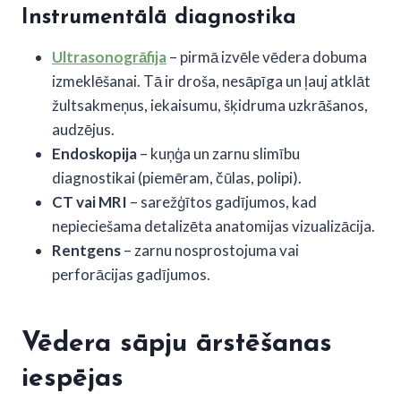
Instrumentālā diagnostika
Ultrasonogrāfija
– pirmā izvēle vēdera dobuma
izmeklēšanai. Tā ir droša, nesāpīga un ļauj atklāt
žultsakmeņus, iekaisumu, šķidruma uzkrāšanos,
audzējus.
Endoskopija
– kuņģa un zarnu slimību
diagnostikai (piemēram, čūlas, polipi).
CT vai MRI
– sarežģītos gadījumos, kad
nepieciešama detalizēta anatomijas vizualizācija.
Rentgens
– zarnu nosprostojuma vai
perforācijas gadījumos.
Vēdera sāpju ārstēšanas
iespējas