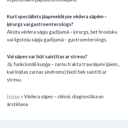
Kurš speciālists jāapmeklē
pie vēdera sāpēm
–
ķirurgs vai gastroenterologs?
Akūtu vēdera sāpju gadījumā – ķirurgs, bet hronisku
vai ilgstošu sāpju gadījumā – gastroenterologs.
Vai sāpes var būt saistītas ar stresu?
Jā, funkcionāli kuņģa – zarnu trakta traucējumi (piem.,
kairinātas zarnas sindroms) bieži tiek saistīti ar
stresu.
Home
»
Vēdera sāpes – cēloņi, diagnostika un
ārstēšana