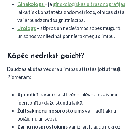
Ginekologs
– ja
ginekoloģiskās ultrasonogrāfijas
laikā tiek konstatēta endometrioze, olnīcas cista
vai ārpusdzemdes grūtniecība.
Urologs
– stipras un neciešamas sāpes mugurā
un sānos var liecināt par nierakmeņu slimību.
Kāpēc nedrīkst gaidīt?
Daudzas akūtas vēdera slimības attīstās ļoti strauji.
Piemēram:
Apendicīts
var izraisīt vēderplēves iekaisumu
(peritonītu) dažu stundu laikā.
Žultsakmeņu nosprostojums
var radīt aknu
bojājumu un sepsi.
Zarnu nosprostojums
var izraisīt audu nekrozi