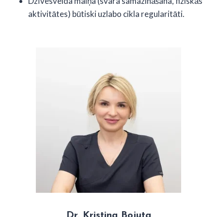
Dzīvesveida maiņa (svara samazināšana, fiziskās
aktivitātes) būtiski uzlabo cikla regularitāti.
Dr. Kristina Bojuta