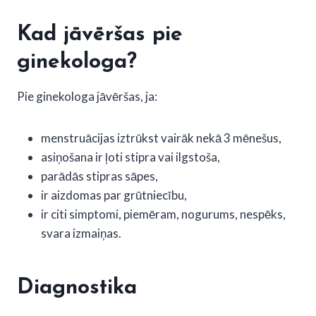
Kad jāvēršas pie
ginekologa?
Pie ginekologa jāvēršas, ja:
menstruācijas iztrūkst vairāk nekā 3 mēnešus,
asiņošana ir ļoti stipra vai ilgstoša,
parādās stipras sāpes,
ir aizdomas par grūtniecību,
ir citi simptomi, piemēram, nogurums, nespēks,
svara izmaiņas.
Diagnostika