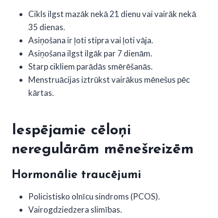
Cikls ilgst mazāk nekā 21 dienu vai vairāk nekā
35 dienas.
Asiņošana ir ļoti stipra vai ļoti vāja.
Asiņošana ilgst ilgāk par 7 dienām.
Starp cikliem parādās smērēšanās.
Menstruācijas iztrūkst vairākus mēnešus pēc
kārtas.
Iespējamie cēloņi
neregulārām mēnešreizēm
Hormonālie traucējumi
Policistisko olnīcu sindroms (PCOS).
Vairogdziedzera slimības.