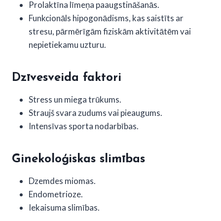
Prolaktīna līmeņa paaugstināšanās.
Funkcionāls hipogonādisms, kas saistīts ar
stresu, pārmērīgām fiziskām aktivitātēm vai
nepietiekamu uzturu.
Dzīvesveida faktori
Stress un miega trūkums.
Straujš svara zudums vai pieaugums.
Intensīvas sporta nodarbības.
Ginekoloģiskas slimības
Dzemdes miomas.
Endometrioze.
Iekaisuma slimības.