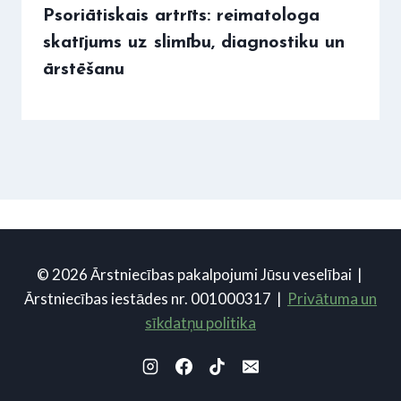
Psoriātiskais artrīts: reimatologa
skatījums uz slimību, diagnostiku un
ārstēšanu
© 2026 Ārstniecības pakalpojumi Jūsu veselībai |
Ārstniecības iestādes nr. 001000317 |
Privātuma un
sīkdatņu politika