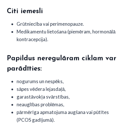
Citi iemesli
Grūtniecība vai perimenopauze.
Medikamentu lietošana (piemēram, hormonālā
kontracepcija).
Papildus neregulāram ciklam var
parādīties:
nogurums un nespēks,
sāpes vēdera lejasdaļā,
garastāvokļa svārstības,
neauglības problēmas,
pārmērīga apmatojuma augšana vai pūtītes
(PCOS gadījumā).