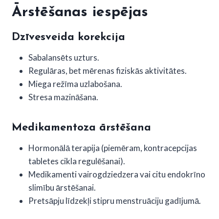
Ārstēšanas iespējas
Dzīvesveida korekcija
Sabalansēts uzturs.
Regulāras, bet mērenas fiziskās aktivitātes.
Miega režīma uzlabošana.
Stresa mazināšana.
Medikamentoza ārstēšana
Hormonālā terapija (piemēram, kontracepcijas
tabletes cikla regulēšanai).
Medikamenti vairogdziedzera vai citu endokrīno
slimību ārstēšanai.
Pretsāpju līdzekļi stipru menstruāciju gadījumā.