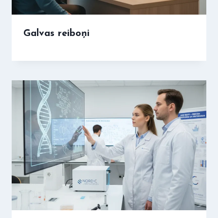
Galvas reiboņi