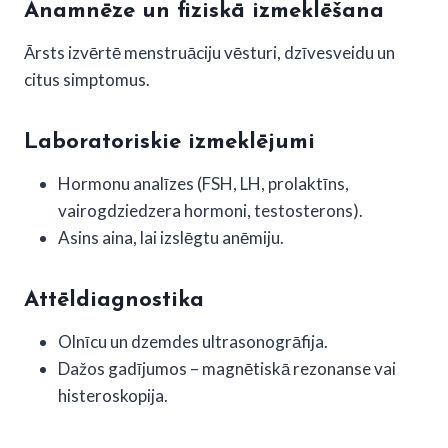
Anamnēze un fiziskā izmeklēšana
Ārsts izvērtē menstruāciju vēsturi, dzīvesveidu un
citus simptomus.
Laboratoriskie izmeklējumi
Hormonu analīzes (FSH, LH, prolaktīns,
vairogdziedzera hormoni, testosterons).
Asins aina, lai izslēgtu anēmiju.
Attēldiagnostika
Olnīcu un dzemdes ultrasonogrāfija.
Dažos gadījumos – magnētiskā rezonanse vai
histeroskopija.