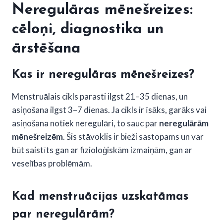
Neregulāras mēnešreizes:
cēloņi, diagnostika un
ārstēšana
Kas ir neregulāras mēnešreizes?
Menstruālais cikls parasti ilgst 21–35 dienas, un
asiņošana ilgst 3–7 dienas. Ja cikls ir īsāks, garāks vai
asiņošana notiek neregulāri, to sauc par
neregulārām
mēnešreizēm
. Šis stāvoklis ir bieži sastopams un var
būt saistīts gan ar fizioloģiskām izmaiņām, gan ar
veselības problēmām.
Kad menstruācijas uzskatāmas
par neregulārām?