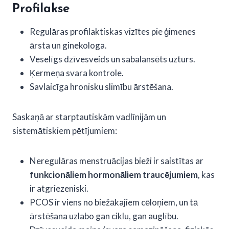
Profilakse
Regulāras profilaktiskas vizītes pie ģimenes
ārsta un ginekologa.
Veselīgs dzīvesveids un sabalansēts uzturs.
Ķermeņa svara kontrole.
Savlaicīga hronisku slimību ārstēšana.
Saskaņā ar starptautiskām vadlīnijām un
sistemātiskiem pētījumiem:
Neregulāras menstruācijas bieži ir saistītas ar
funkcionāliem hormonāliem traucējumiem
, kas
ir atgriezeniski.
PCOS ir viens no biežākajiem cēloņiem, un tā
ārstēšana uzlabo gan ciklu, gan auglību.