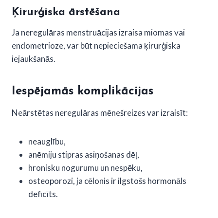
Ķirurģiska ārstēšana
Ja neregulāras menstruācijas izraisa miomas vai
endometrioze, var būt nepieciešama ķirurģiska
iejaukšanās.
Iespējamās komplikācijas
Neārstētas neregulāras mēnešreizes var izraisīt:
neauglību,
anēmiju stipras asiņošanas dēļ,
hronisku nogurumu un nespēku,
osteoporozi, ja cēlonis ir ilgstošs hormonāls
deficīts.