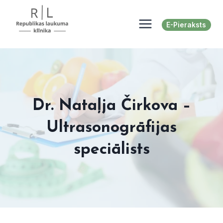
Skip
to
E-Pieraksts
content
Dr. Nataļja Čirkova –
Ultrasonogrāfijas
speciālists