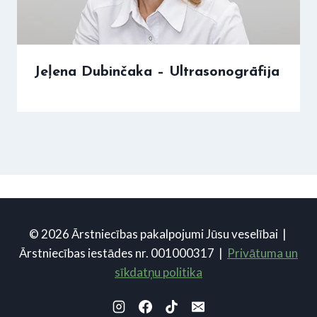
Jeļena Dubinčaka – Ultrasonogrāfija
© 2026 Ārstniecības pakalpojumi Jūsu veselībai |
Ārstniecības iestādes nr. 001000317 |
Privātuma un
sīkdatņu politika