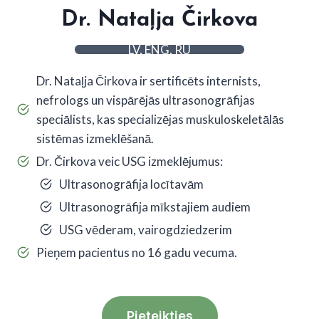
Dr. Nataļja Čirkova
LV, ENG, RU
Dr. Nataļja Čirkova ir sertificēts internists,
nefrologs un vispārējās ultrasonogrāfijas
speciālists, kas specializējas muskuloskeletālās
sistēmas izmeklēšanā.
Dr. Čirkova veic USG izmeklējumus:
Ultrasonogrāfija locītavām
Ultrasonogrāfija mīkstajiem audiem
USG vēderam, vairogdziedzerim
Pieņem pacientus no 16 gadu vecuma.
Pieteikties