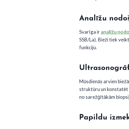
Analīžu nodo
Svarīga ir
analīžu nod
SSB/La). Bieži tiek veik
funkciju.
Ultrasonogrāf
Mūsdienās arvien biež
struktūru un konstatēt 
no sarežģītākām biopsi
Papildu izme