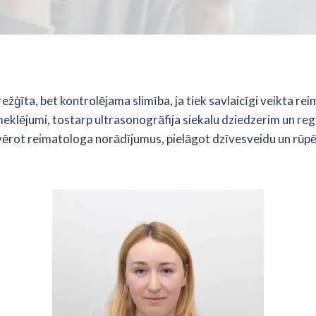
ežģīta, bet kontrolējama slimība, ja tiek savlaicīgi veikta re
meklējumi, tostarp ultrasonogrāfija siekalu dziedzerim un re
evērot reimatologa norādījumus, pielāgot dzīvesveidu un rūpē