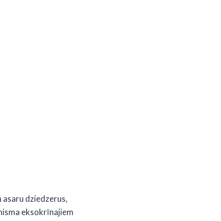
n asaru dziedzerus,
anisma eksokrīnajiem