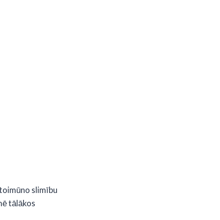
 autoimūno slimību
mē tālākos