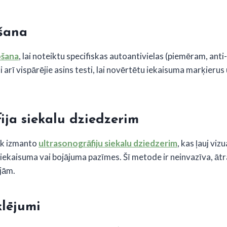
šana
ošana
, lai noteiktu specifiskas autoantivielas (piemēram, ant
ti arī vispārējie asins testi, lai novērtētu iekaisuma marķierus
ija siekalu dziedzerim
āk izmanto
ultrasonogrāfiju siekalu dziedzerim
, kas ļauj viz
iekaisuma vai bojājuma pazīmes. Šī metode ir neinvazīva, ātra 
jām.
klējumi