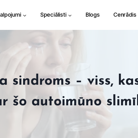
alpojumi
Speciālisti
Blogs
Cenrādis
 sindroms – viss, ka
r šo autoimūno slim