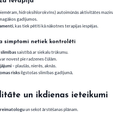
ā terapija
piemēram, hidroksihlorokvīns) autoimūnās aktivitātes mazin
magākos gadījumos.
kamenti
, kas tiek pētīti kā nākotnes terapijas iespējas.
a simptomi netiek kontrolēti
slimības
saistībā ar siekalu trūkumu.
 var novest pie radzenes čūlām.
jājumi
– plaušās, nierēs, aknās.
omas risks
ilgstošas slimības gadījumā.
litāte un ikdienas ieteikumi
reimatologu
un sekot ārstēšanas plānam.