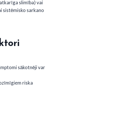
atkarīga slimība) vai
ai sistēmisko sarkano
ktori
simptomi sākotnēji var
nozīmīgiem riska