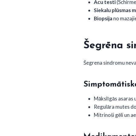
Acu testi
(Schirme
Siekalu plūsmas m
Biopsija
no mazajie
Šegrēna s
Šegrena sindromu nevar 
Simptomātisk
Mākslīgās asaras un
Regulāra mutes dob
Mitrinoši gēli un 