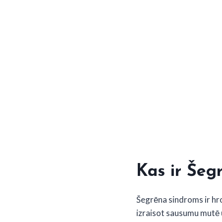
Kas ir Šeg
Šegrēna sindroms ir hr
izraisot sausumu mutē 