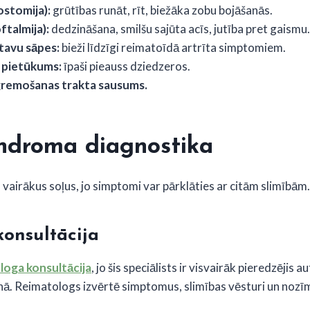
stomija):
grūtības runāt, rīt, biežāka zobu bojāšanās.
ftalmija):
dedzināšana, smilšu sajūta acīs, jutība pret gaismu.
tavu sāpes:
bieži līdzīgi reimatoīdā artrīta simptomiem.
 pietūkums:
īpaši pieauss dziedzeros.
 gremošanas trakta sausums.
ndroma diagnostika
vairākus soļus, jo simptomi var pārklāties ar citām slimībām.
onsultācija
loga konsultācija
, jo šis speciālists ir visvairāk pieredzējis
nā. Reimatologs izvērtē simptomus, slimības vēsturi un nozī