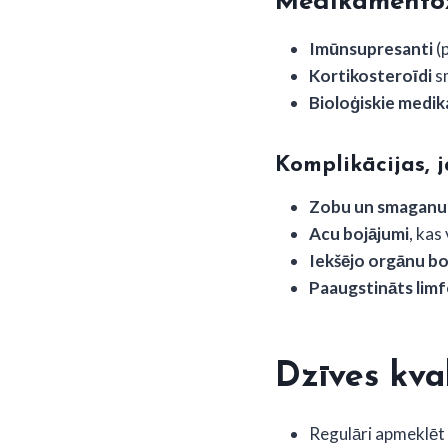
Medikamentoz
Imūnsupresanti
(
Kortikosteroīdi
s
Bioloģiskie medi
Komplikācijas, j
Zobu un smaganu 
Acu bojājumi
, kas
Iekšējo orgānu bo
Paaugstināts limf
Dzīves kva
Regulāri apmeklēt