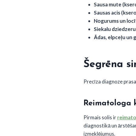
Sausa mute (ksero
Sausas acis (ksero
Nogurums un locī
Siekalu dziedzeru
Ādas, elpceļu un
Šegrēna si
Precīza diagnoze prasa 
Reimatologa k
Pirmais solis ir
reimato
diagnostikā un ārstēša
izmeklējumus.