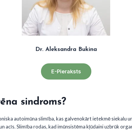
Dr. Aleksandra Bukina
E-Pieraksts
rēna sindroms?
oniska autoimūna slimība, kas galvenokārt ietekmē siekalu u
un acīs. Slimība rodas, kad imūnsistēma kļūdaini uzbrūk org