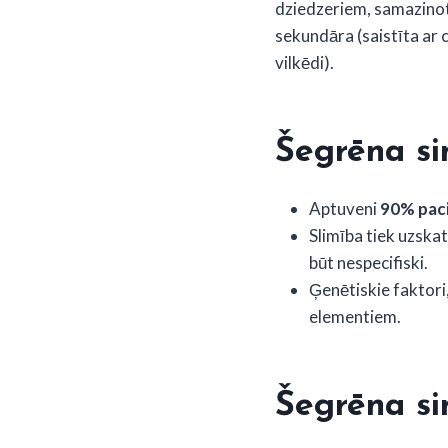
dziedzeriem, samazinot 
sekundāra (saistīta ar
vilkēdi).
Šegrēna si
Aptuveni
90% paci
Slimība tiek uzskat
būt nespecifiski.
Ģenētiskie faktori
elementiem.
Šegrēna s