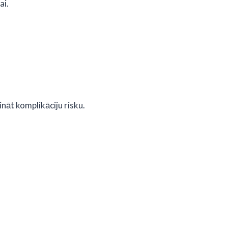
ai.
nāt komplikāciju risku.