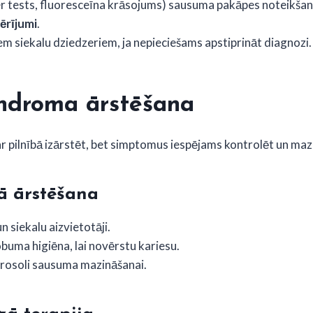
r tests, fluoresceīna krāsojums) sausuma pakāpes noteikšan
ērījumi
.
m siekalu dziedzeriem, ja nepieciešams apstiprināt diagnozi.
indroma ārstēšana
pilnībā izārstēt, bet simptomus iespējams kontrolēt un mazi
ā ārstēšana
 siekalu aizvietotāji.
uma higiēna, lai novērstu kariesu.
aerosoli sausuma mazināšanai.