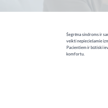
Šegrēna sindroms ir sar
veikti nepieciešamie iz
Pacientiem ir būtiski i
komfortu.