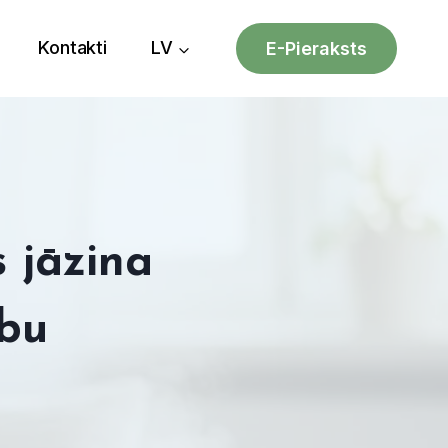
Kontakti
LV
E-Pieraksts
s jāzina
ību