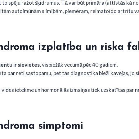
to spēju ražot šķidrumus. Tā var būt primāra (attīstās kā ne
 citām autoimūnām slimībām, piemēram, reimatoīdo artrītu v
ndroma izplatība un riska fa
entu ir sievietes
, visbiežāk vecumā pēc 40 gadiem.
īta par reti sastopamu, bet tās diagnostika bieži kavējas, jo 
, vides ietekme un hormonālās izmaiņas tiek uzskatītas par 
indroma simptomi