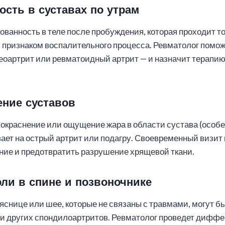
ость в суставах по утрам
ованность в теле после пробуждения, которая проходит т
ь признаком воспалительного процесса. Ревматолог помо
теоартрит или ревматоидный артрит — и назначит терапи
ение суставов
покраснение или ощущение жара в области сустава (особе
ает на острый артрит или подагру. Своевременный визит 
ние и предотвратить разрушение хрящевой ткани.
ли в спине и позвоночнике
яснице или шее, которые не связаны с травмами, могут 
ли других спондилоартритов. Ревматолог проведет диф