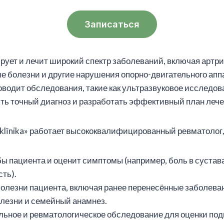
Записаться
рует и лечит широкий спектр заболеваний, включая артри
е болезни и другие нарушения опорно-двигательного апп
оводит обследования, такие как ультразвуковое исследова
ить точный диагноз и разработать эффективный план лече
a klīnika» работает высококвалифицированный ревматолог,
 пациента и оценит симптомы (например, боль в суставах
ть).
олезни пациента, включая ранее перенесённые заболеван
лезни и семейный анамнез.
ьное и ревматологическое обследование для оценки под