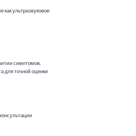
е как ультразвуковое
звитии симптомов.
а для точной оценки
 консультации