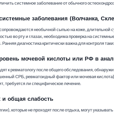
тличить системное заболевание от обычного остеохондроз
системные заболевания (Волчанка, Скл
х сопровождаются необычной сыпью на коже, длительной
остью во рту и глазах, необходима проверка на системны
. Ранняя диагностика критически важна для контроля таки
овень мочевой кислоты или РФ в анал
дят к ревматологу после общего обследования, обнаружи
шенный СРБ, ревматоидный фактор или мочевая кислота)
ит, требуется ли специфическое лечение.
 и общая слабость
ии), которые не проходят после отдыха, могут указыват