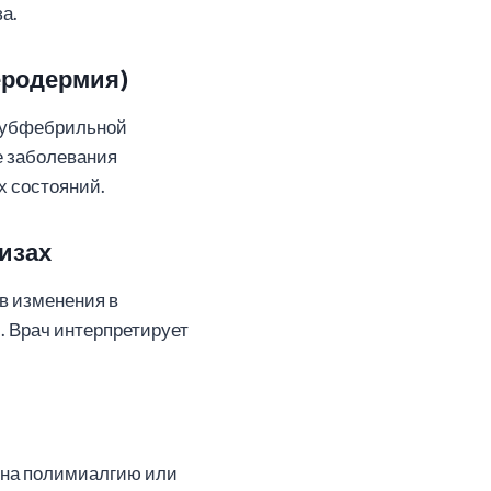
а.
еродермия)
 субфебрильной
е заболевания
х состояний.
изах
в изменения в
. Врач интерпретирует
ь на полимиалгию или