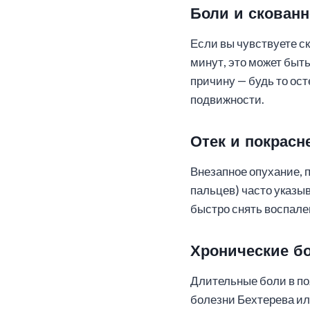
Боли и скованн
Если вы чувствуете ск
минут, это может быт
причину — будь то ос
подвижности.
Отек и покрасн
Внезапное опухание, 
пальцев) часто указыв
быстро снять воспале
Хронические бо
Длительные боли в по
болезни Бехтерева и