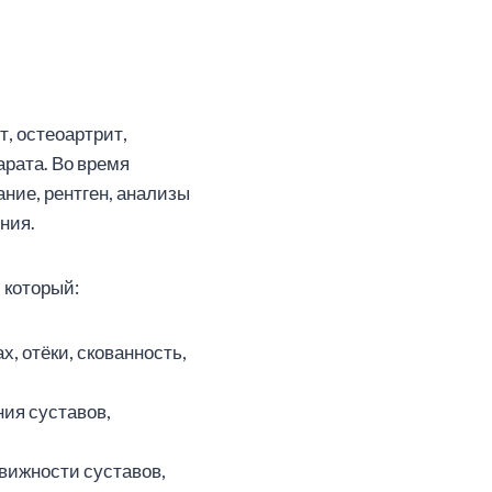
т, остеоартрит,
арата. Во время
ние, рентген, анализы
ния.
 который:
, отёки, скованность,
ия суставов,
вижности суставов,