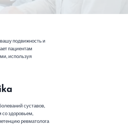
 вашу подвижность и
гает пациентам
ми, используя
ika
аболеваний суставов,
 со здоровьем,
петенцию ревматолога