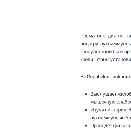
Ревматолог диагности
подагру, аутоиммунны
консультации врач пр
крови, чтобы установ
В «Republikas laukum
Выслушает жалобы
мышечную слабос
Изучит историю б
аутоиммунные бо
Проведёт физикал