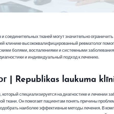
 и соединительных тканей могут значительно ограничить
шей клинике высококвалифицированный ревматолог помо
ескими болями, воспалениями и системными заболевания
диагностики и индивидуальный подход к лечению.
ог
| Republikas laukuma klīn
ч, который специализируется на диагностике и лечении з
й ткани. Он помогает пациентам понять причины проблем
подобрать наиболее эффективные методы лечения. В ком