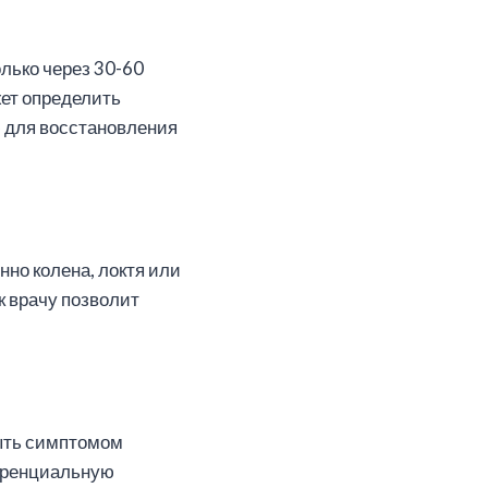
олько через 30-60
жет определить
ю для восстановления
нно колена, локтя или
к врачу позволит
быть симптомом
ференциальную