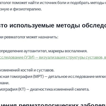
олог поможет найти источник боли и подобрать методы 
зную и физиотерапию.
сто используемые методы обслед
ки ревматолог может назначить:
определение аутоантител, маркеры воспаления.
сследование (УЗИ) — визуализация структуры суставов, 
 изменений костей и суставов.
сная томография (МРТ) — детальное исследование мягких
кани.
ография (КТ) — диагностика изменений скелета.