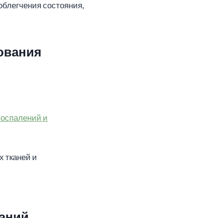
облегчения состояния,
ования
воспалений и
 тканей и