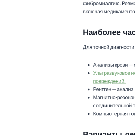
фибромиалгию. Ревмат
включая медикаменто
Наиболее ча
Для точной диагности
Анализы крови — 
Ультразвуковое и
повреждений.
Рентген — анализ
Магнитно-резонан
соединительной т
Компьютерная том