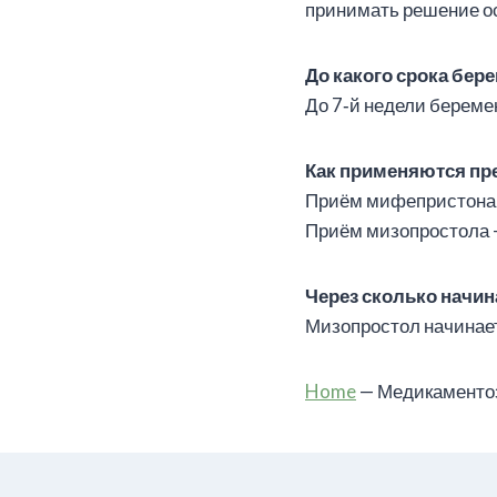
принимать решение о
До какого срока бе
До 7‑й недели береме
Как применяются пр
Приём мифепристона 
Приём мизопростола —
Через сколько начин
Мизопростол начинает
Home
—
Медикаменто