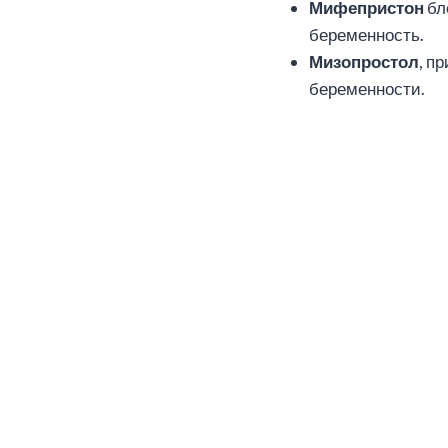
Мифепристон
бл
беременность.
Мизопростол
, п
беременности.