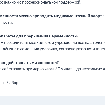
сознанно и с профессиональной поддержкой.
ременности можно проводить медикаментозный аборт?
нности.
епараты для прерывания беременности?
— проводится в медицинском учреждении под наблюдени
 обычно в домашних условиях, согласно указаниям гинек
ает действовать мизопростол?
 действовать примерно через 30 минут — до нескольких ч
зный аборт