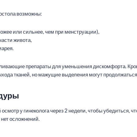
остола возможны:
хожее или сильнее, чем при менструации),
части живота,
иарея.
оливающие препараты для уменьшения дискомфорта. Кро
хода тканей, но мажущие выделения могут продолжаться 
дуры
осмотр у гинеколога через 2 недели, чтобы убедиться, ч
 нет осложнений.