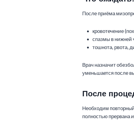
После приёма мизопр
кровотечение (по
спазмы в нижней 
тошнота, рвота, д
Врач назначит обезб
уменьшается после вы
После проце
Необходим повторный 
полностью прервана и