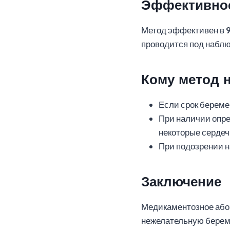
Эффективнос
Метод эффективен в
проводится под наблю
Кому метод 
Если срок береме
При наличии опре
некоторые сердеч
При подозрении н
Заключение
Медикаментозное або
нежелательную береме