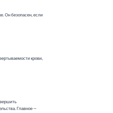
ке. Он безопасен, если
вертываемости крови,
авершить
ельства. Главное —