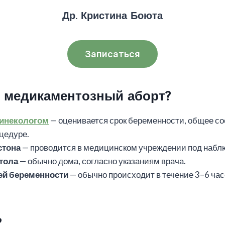
Др. Кристина Боюта
Записаться
т медикаментозный аборт?
гинекологом
— оценивается срок беременности, общее со
оцедуре.
стона
— проводится в медицинском учреждении под набл
тола
— обычно дома, согласно указаниям врача.
ей беременности
— обычно происходит в течение 3–6 ча
?