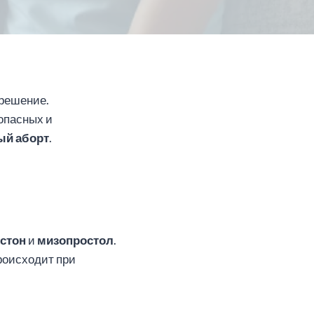
 решение.
опасных и
ый аборт
.
стон
и
мизопростол
.
роисходит при