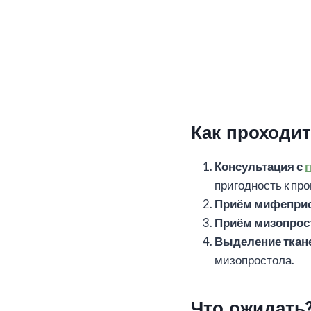
Как проходи
Консультация с
пригодность к пр
Приём мифепри
Приём мизопрос
Выделение ткан
мизопростола.
Что ожидать