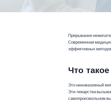
Прерывание нежелател
Современная медицина
эффективных методов 
Что тако
Это неинвазивный мет
Эти лекарства вызыва
самопроизвольном в